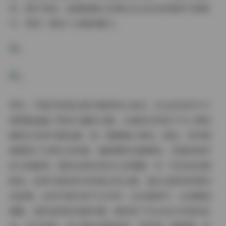
容、图片风格、拍摄氛围以及博主SSA丝社的独特气质展
开，带您一探这个合集的魅力。
首先，写真内容是这套合集的核心亮点。SSA丝社的1471
套图集涵盖了极其丰富的主题，从清新自然的户外人像到
唯美艺术的内景拍摄，每一套都精心策划。例如，有些图
集聚焦于日常生活场景，捕捉模特在咖啡馆、花园或城市
街头的瞬间，展现出真实而动人的情感；另一些则走创意
路线，如梦幻森林系列或复古风主题，通过光影和构图讲
述故事。这些写真内容不仅多样，还注重细节，比如服装
搭配、道具选择和场景布置，都体现了SSA丝社对美的追