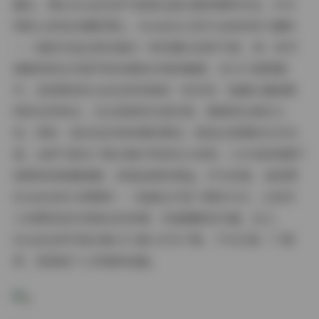
最后，博主SSA丝社的气质是这套合集的精神支柱。作为
网络上的知名摄影博主，SSA丝社以其专业和亲和力著称
——她的作品总是传递出一种优雅从容的气质，每一张写
真都体现出对细节的执着和对美的敏感。在1471套图集
中，我观察到SSA丝社的风格统一而多变：她擅长捕捉模
特的自然神态，无论是微笑还是沉思，都展现出真实人
性；同时，她对色彩和构图的掌控，彰显出深厚的艺术功
底。这种气质在下载合集中得到充分体现，1.8TB的规模不
是简单的数量堆砌，而是品质的保证。作为读者，我欣赏
SSA丝社的分享精神——她通过打包下载的方式，让更多
人免费或低价获取这些资源，传递摄影的乐趣。总之，
SSA丝社的写真合集1471套1.8TB下载，不仅仅是一个图
库，更是她个人风格的结晶。