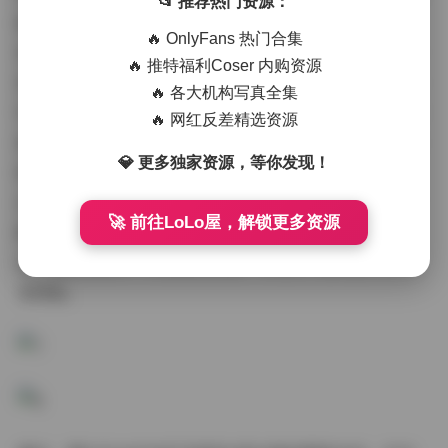
📂 推荐热门资源：
面中微风轻拂、树叶摇曳，营造出轻松惬意的生活气息；
🔥 OnlyFans 热门合集
室内主题则通过精心布置的场景，如复古书房或简约工作
🔥 推特福利Coser 内购资源
室，传递出温馨或神秘的 mood。SSA丝社特别擅长利用
🔥 各大机构写真全集
环境元素来烘托情感——例如，一套在海滩的写真，通过
🔥 网红反差精选资源
浪花和沙粒的细节，带出浪漫自由的感觉；另一套在古宅
💎 更多独家资源，等你发现！
的拍摄，则用老物件和暗调光影，打造出深沉的故事性。
这种氛围营造不仅提升了艺术价值，还让我作为读者在下
🚀 前往LoLo屋，解锁更多资源
载后能沉浸其中，仿佛亲临现场。打包下载1.8TB的资源
后，我轻松跳转不同氛围的图集，享受从宁静到活力的多
变体验。