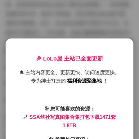
神。这种风格多样性让我在下载后反复回味——有些图集
是简约现代风，线条干净利落；有些则带点复古胶片感，
增添怀旧韵味。总之，SSA丝社的图片风格不仅专业，还
富有艺术感染力，作为读者，我每次翻看都感叹其视觉冲
击力，下载1.8TB的内容后，我甚至可以按个人喜好分类收
藏，从1471套中挑选心仪之作慢慢品鉴。
🎉 LoLo屋 主站已全面更新
获取方式:
SSA丝社写真图集合集打包下载1471套 1.8TB
🔔 主站内容更全、更新更快、访问速度更快。
专为绅士打造的
福利资源聚集地
！
🎯 您可能喜欢的资源：
拍摄氛围在SSA丝社的写真中扮演着灵魂角色，它让整个
🔗
SSA丝社写真图集合集打包下载1471套
1.8TB
下载合集活了起来。浏览1471套图集时，我感受到强烈的
氛围感：户外拍摄往往在阳光明媚的午后或黄昏进行，画