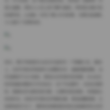
求。作为读者，我下载后逐套浏览，发现每一套都像一本
独立画册，带给人心灵上的宁静与愉悦。特别是合集打包
的便利性，让我能一次性下载1.8TB资源，无需反复搜索，
大大提升了欣赏效率。
其次，图片风格是SSA丝社作品的另一个吸睛之处。整体
上，这些写真采用高清专业摄影技术，画面细腻清晰，色
彩饱满而不过分饱和，营造出自然真实的美感。SSA丝社
的风格偏向唯美与写实结合：在户外拍摄中，光线处理柔
和，强调自然光影的层次感，让模特皮肤透亮、背景虚化
恰到好处；而室内写真则多用暖色调，营造温馨氛围，比
如柔和的灯光下，模特的表情和肢体语言被捕捉得生动传