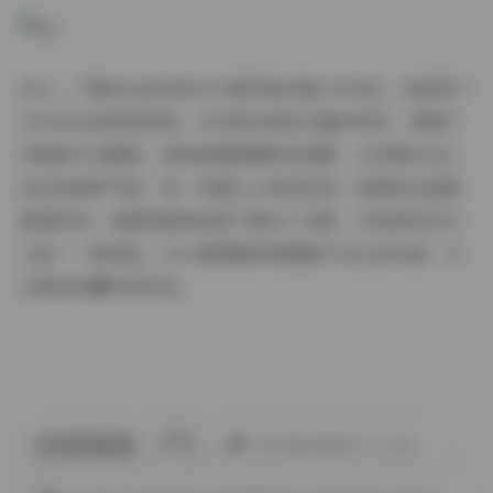
总之，下载SSA丝社的1471套写真合集1.8TB后，我获得了
无与伦比的视觉享受。从写真内容的丰富多样性，到图片
风格的专业唯美，再到拍摄氛围的沉浸感，以及博主SSA
丝社的独特气质，每一环都让人流连忘返。如果您也是摄
影爱好者，我强烈推荐赶紧下载这个合集，开启您的艺术
之旅——相信我，1471套图集的规模绝不会让您失望，它
会是您收藏中的珍宝。
此作者没有提供个人介绍。