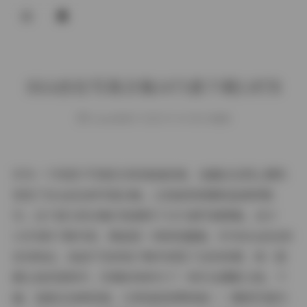
登录
SSA丝社写真合集1471套下载1.8TB
weme
发布于 2025-07-10 150 次阅读
作为一个热衷于写真艺术的普通读者，我最近在网上偶然
发现了SSA丝社的写真合集，立刻被其规模和品质所吸
引。这个庞大的合集打包提供了1471套写真图集，总计
1.8TB的下载内容，简直是一场视觉盛宴。作为SSA丝社的
忠实粉丝，我迫不及待地下载并浏览了这些资源，每一套
都让我沉浸其中，仿佛亲身参与了一场专业摄影之旅。下
面，我就从读者视角，分享我的欣赏体验——围绕写真内