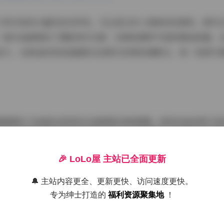
于其内容的丰富性和多样性。无论是日系小清新的校园风、都市
一套作品都展现了摄影师对光影、构图和模特气质的精准把握。
技巧，从黄金时段的温暖阳光到阴天的柔和漫射光，每一张照片
写真集展现了从轻松自然到专业高质的多种氛围。有些作品采用了
一些则呈现出精心编排的场景，每一个细节都经过反复推敲。这
切感，又不失专业水准的艺术性。
🎉 LoLo屋 主站已全面更新
🔔 主站内容更全、更新更快、访问速度更快。
专为绅士打造的
福利资源聚集地
！