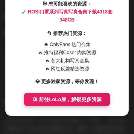
还是内敛含蓄，都被演绎得淋漓尽致。
🎯 您可能喜欢的资源：
🔗
ROSI口罩系列写真写真合集下载4318套
348GB
📂 推荐热门资源：
🔥 OnlyFans 热门合集
对于摄影爱好者和专业摄影师而言，ROSI口罩系列写真合
🔥 推特福利Coser 内购资源
集无疑是一份宝贵的参考资料。4318套不同的拍摄方案，
🔥 各大机构写真全集
提供了丰富的构图、用光和后期处理灵感。无论是寻找创
🔥 网红反差精选资源
意灵感，还是学习专业拍摄技巧，这套合集都能提供实质
💎 更多独家资源，等你发现！
性的帮助。
🚀 前往LoLo屋，解锁更多资源
从技术角度看，这套合集的高质量也令人赞叹。348GB的
容量包含了高分辨率的图像文件，保留了丰富的细节和色