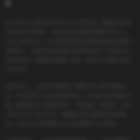
Nyako喵子在镜头前的表现令人印象深刻。她既能驾驭清
新自然的日常风格，又能完美诠释成熟妩媚的时尚大片。
在这74套写真中，可以看到她驾驭各种服装造型和场景环
境的能力，从简约的居家服到华丽的晚礼服，从都市街头
到自然风光，她都能迅速融入角色，展现出与场景完美契
合的气质。
拍摄手法上，这套写真集展现了摄影师对光影的精准把
控。无论是柔光下的皮肤质感表现，还是逆光时轮廓的勾
勒，都能看出专业团队的用心。特别值得一提的是，多套
写真中运用了自然光线，使画面呈现出温暖而真实的感
觉，这种对光线的理解在当代商业摄影中尤为难得。