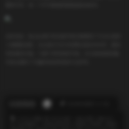
模特引导，每一个环节都值得细细品味和研究。
总的来说，Nyako喵子的这组写真合集展现了专业水准的
人像摄影成果，无论是作为艺术欣赏还是技术参考，都具
有很高的价值。74套不同风格的写真，36GB的高清容量，
为观众提供了丰富的视觉享受和专业参考。
此作者没有提供个人介绍。
COSPLAY图集下载
NYAKO喵子
古韵古风图
合集打包下
载
学生制服美女
宅男美女黑丝袜控
性感美女写真图片
整套完