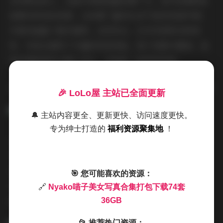
在场景选择上，这组写真集涵盖范围广泛。室内场景既包
括简约的纯色背景，也布置了富有生活气息的家居环境；
外景则涵盖了都市建筑、自然风光、艺术空间等多种类
型，为观众提供了丰富的视觉体验。每个场景与服装、造
型的搭配都经过精心设计，形成统一的视觉风格。
查看完整版:
Nyako喵子美女写真合集打包下载74套 36GB
🎉 LoLo屋 主站已全面更新
🔔 主站内容更全、更新更快、访问速度更快。
专为绅士打造的
福利资源聚集地
！
人物表现方面，Nyako喵子展现了极强的可塑性。在74套
不同主题的写真中，她能够精准把握每种风格所需的情绪
表达和肢体语言。无论是俏皮活泼的少女形象，还是沉稳
🎯 您可能喜欢的资源：
内敛的成熟女性气质，她都能通过细微的表情变化和姿态
🔗
Nyako喵子美女写真合集打包下载74套
调整，完美呈现角色的内心世界。
36GB
📂 推荐热门资源：