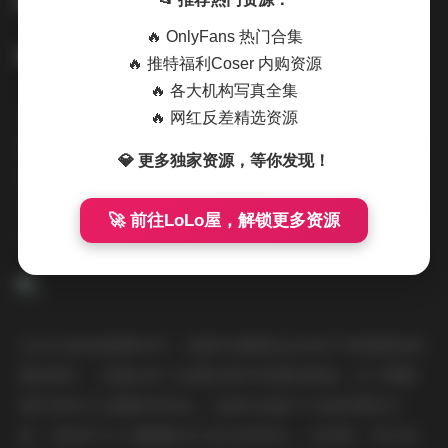
🔥 OnlyFans 热门合集
🔥 推特福利Coser 内购资源
🔥 各大机构写真全集
后期处理也是这套写真集的一大亮点。摄影师没有过度依
🔥 网红反差精选资源
赖后期修饰，而是在保留皮肤自然质感的基础上，适当调
💎 更多独家资源，等你发现！
整色彩对比度和饱和度，使画面既美观又真实。特别是在
处理不同光线条件下的皮肤质感时，技术手法娴熟，既避
🚀 前往LoLo屋，解锁更多资源
免了数码修图的僵硬感，又保留了人物的自然特征。
这36GB的高清素材中，每套写真都包含多张不同角度和构
图的图片，完整记录了拍摄过程中的精彩瞬间。对于摄影
爱好者和专业摄影师来说，这套作品集不仅是欣赏的对
象，更是学习人像摄影技巧的宝贵资料。从构图、用光到