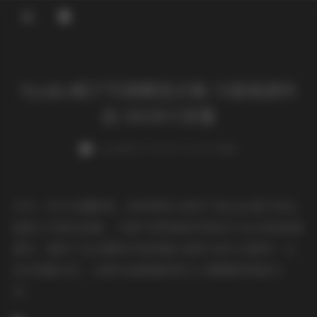
登录
Nyako喵子写真精选合集 74套高清作
品 36GB大容量
weme
发布于 2025-09-24 125 次阅读
作为一名专业摄影师，我有幸深入研究了Nyako喵子的这
组庞大写真作品集，74套不同风格的写真共计36GB的高清
素材，展现了这位模特多变的镜头表现力和专业素养。从
技术层面分析，这套作品集堪称现代人像摄影的典范之
作。