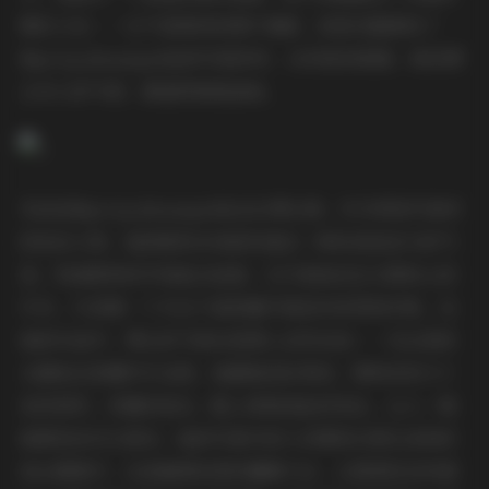
精彩之处——它不是简单的图片堆砌，而是完整展现了
Npxvip @namprikk的写真世界，从风格到氛围，再到博
主本人的气质，都值得细细品味。
先说说Npxvip @namprikk这位博主吧。作为网络写真界
的知名人物，她的昵称本身就传递出一种时尚而活力的气
息。别被昵称的字母组合迷惑，它只是她在社交媒体上的
代号，代表着一个专注于高质量写真创作的网络形象。在
她的作品中，博主的气质总是那么自然自信——无论是街
头随拍还是棚内专业照，她都能轻松驾驭。那种亲和力十
足的微笑、优雅的姿态，配上微微凌乱的发丝，让人一看
就感觉亲切又真实。她的写真内容大多围绕日常生活和时
尚主题展开，比如咖啡馆里的慵懒午后、公园里的自然漫