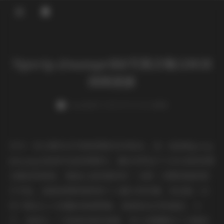
登录
Npxvip @namprikk写真合集120GB
持续更新
weme
发布于 2025-09-19 136 次阅读
作为一名长期关注写真美图的忠实粉丝，我一直被Npxvip
@namprikk的作品深深吸引。最近发现这个120GB的资源
合集持续更新，简直让我欣喜若狂！从第一次刷到她的照
片开始，我就被那种独特的个人魅力所折服，现在能一次
性下载这么大容量的高清图集，真是粉丝们的福音。今
天，我就从一个普通读者的角度，和大家聊聊这个合集的