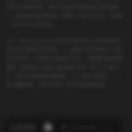
到如今的成熟风格，她的写真始终保持着那份纯粹的魅
力。这种持续更新的机制，确保了合集不会过时，反而像
一本活生生的写真年鉴。
总之，Npxvip @namprikk的写真合集120GB持续更新，
绝对是写真爱好者的宝藏。它以海量内容完整展现了博主
的艺术世界，从清新自然的图片风格，到温馨舒适的拍摄
氛围，再到她本人那种自信优雅的气质，都让人流连忘
返。如果你也喜欢高质量美图，这个合集不容错过——下
载后慢慢欣赏，你会发现每一张照片都值得珍藏。
此作者没有提供个人介绍。