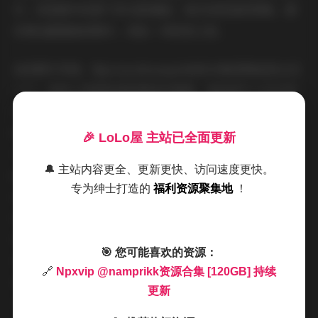
步，或是都市夜景下的光影捕捉。每次浏览她的图集，都
仿佛在跟随她的脚步，体验一场视觉之旅。
说到图片风格，Npxvip @namprikk的合集里简直是五花
八门，但核心是那种清新唯美的调调。她的照片大多采用
自然光线，营造出温暖而柔和的氛围。比如户外拍摄时，
阳光透过树叶洒在身上，形成斑驳的光影，让画面显得格
🎉 LoLo屋 主站已全面更新
外通透；室内场景则常以简约背景为主，突出人物的主体
🔔 主站内容更全、更新更快、访问速度更快。
感。这种风格强调真实感，没有过度修图的痕迹，保留了
专为绅士打造的
福利资源聚集地
！
皮肤的细腻纹理和环境的细节。我特别喜欢她的时尚写真
系列——穿着简约的连衣裙或休闲装束，与城市街景融合
得天衣无缝。氛围感十足，让人仿佛置身其中：春季的樱
🎯 您可能喜欢的资源：
花树下，她一身轻纱裙随风飘动；秋日的落叶公园里，暖
🔗
Npxvip @namprikk资源合集 [120GB] 持续
色调的背景衬托出她的沉静气质。每一个场景都精心设
更新
计，但又不显刻意，这正是她的高明之处——照片不只是