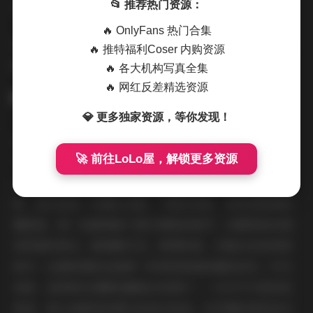
📂 推荐热门资源：
记录瞬间，更在讲述一种生活态度。
🔥 OnlyFans 热门合集
更多内容:
Npxvip @namprikk资源合集 [120GB] 持续更
🔥 推特福利Coser 内购资源
新
🔥 各大机构写真全集
🔥 网红反差精选资源
💎 更多独家资源，等你发现！
这份120GB的资源合集，容量之大令人惊叹，但内容绝不
🚀 前往LoLo屋，解锁更多资源
冗余。它系统性地整理了Npxvip @namprikk的历年作
品，分门别类地呈现：有高分辨率的街拍写真、室内艺术
照，甚至包括一些幕后花絮。下载后浏览，我发现图像质
量极高，每一张都保留了原汁原味的细节，从服饰的纹理
到背景的微光，都清晰可见。更棒的是，合集还在持续更
新中，这意味着粉丝能第一时间获取她的最新创作。作为
读者，我常常在闲暇时翻看这些图片——它们不只是视觉
享受，更让我感受到博主的成长轨迹。从早期的青涩尝试