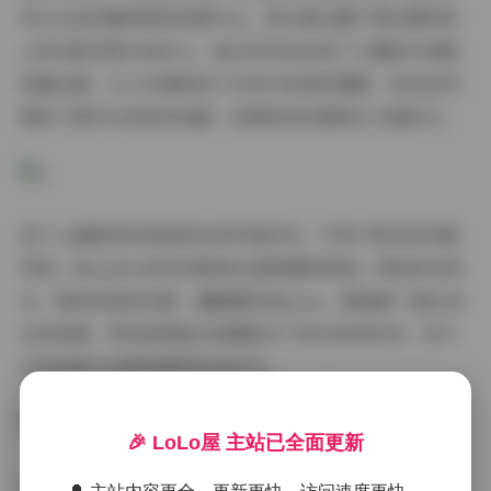
列以白色校服和教室场景为主，阳光透过窗户洒在模特身
上的光影效果尤其动人；复古系列则运用了大量胶片质感
和暖色调，让人仿佛回到了90年代的港风摄影；街拍系列
展现了都市女孩的时尚感，构图和色彩都相当大胆前卫。
我个人最喜欢的是她的私房写真系列。不同于常见的性感
风格，Meenfox的私房照更注重氛围的营造。柔和的自然
光、简单的居家场景、慵懒随性的pose，都透着一股生活
化的美感。特别是那组在清晨阳光下的白床单系列，将少
女的纯真与性感把握得恰到好处。
🎉 LoLo屋 主站已全面更新
从拍摄手法来看，Meenfox的作品有几个显著特点：