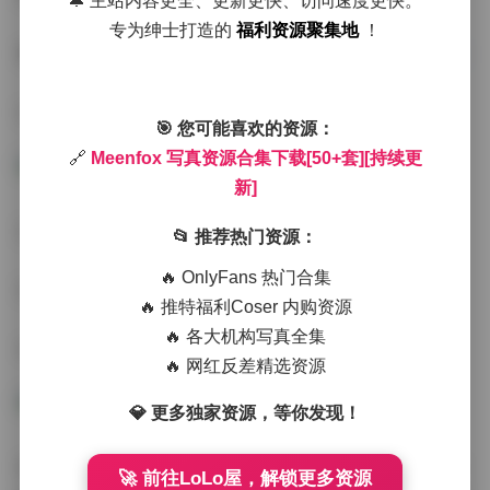
🔔 主站内容更全、更新更快、访问速度更快。
专为绅士打造的
福利资源聚集地
！
获取方式:
Meenfox 写真资源合集下载[50+套][持续更新]
1. 擅长运用自然光线，很少使用强烈的闪光灯
🎯 您可能喜欢的资源：
🔗
Meenfox 写真资源合集下载[50+套][持续更
新]
2. 构图简洁大方，画面留白恰到好处
📂 推荐热门资源：
🔥 OnlyFans 热门合集
3. 后期调色偏向低饱和的莫兰迪色系
🔥 推特福利Coser 内购资源
🔥 各大机构写真全集
4. 模特表情自然，少有刻意摆拍的痕迹
🔥 网红反差精选资源
💎 更多独家资源，等你发现！
这套持续更新的写真合集包含了Meenfox近年来的精品之
🚀 前往LoLo屋，解锁更多资源