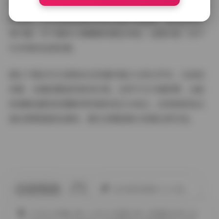
作，分辨率都保持在3000px以上，适合作为摄影参考或壁
纸使用。文件按照拍摄时间和主题分类整理，查找起来非
常方便。对于喜欢人像摄影的朋友来说，这绝对是一份不
可多得的优质资源。
建议下载后可以按照自己的喜好建立分类文件夹，比如按
场景、色调或服装风格来归类。这样不仅方便欣赏，也能
更清晰地感受到摄影师风格的变化与成长。后续更新包会
通过原渠道推送通知，建议定期查看以免错过新作品。
此作者没有提供个人介绍。
COSPLAY图集下载
COSPLAY套图下载
JK制服白丝袜小仙