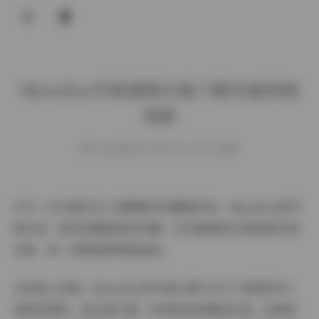
登录
Meenfox写真套图合集下载50套持续
更新
weme
发布于 2025-07-10 161 次阅读
作为一位长期关注人像摄影的收藏爱好者，Meenfox的写
真作品一直是我硬盘里的珍藏。这次整理的50套高清写真
合集，每一张都值得细细品味。
从风格上来看，Meenfox的写真主要分为几个鲜明系列：
清新校园风、复古胶片感、时尚街拍和唯美私房。校园系