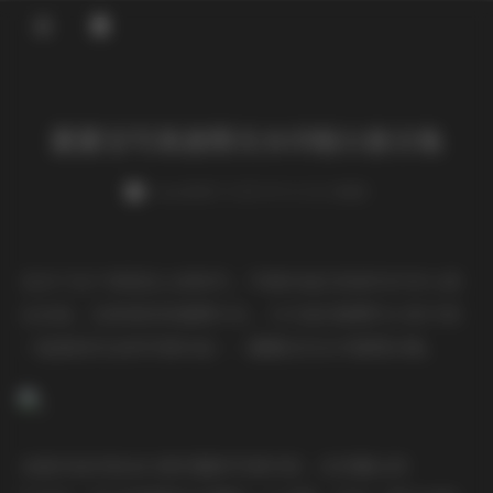
登录
蛋蛋宝写真套图无水印版11套合集
weme
发布于 2025-09-12 121 次阅读
在当下这个视觉至上的时代，写真作品已经成为许多人表
达自我、记录美好的重要方式。今天我们就要为大家介绍
一组备受关注的写真作品——蛋蛋宝无水印套图合集。
这组作品共包含11套完整的写真内容，总容量达到