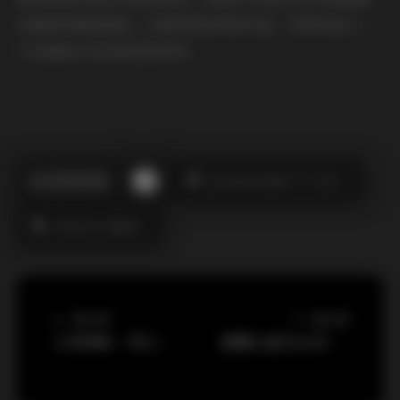
对值得你细细品味。11套风格各异的作品，将带你进入一
个充满美与艺术的视觉世界。
此作者没有提供个人介绍。
内部私购
蛋蛋宝
上一篇文章
下一篇文章
小肉肉咪 – 秀人无水印写真合集4套 2.2GB
袁圆12套无水印写真合集下载 10GB