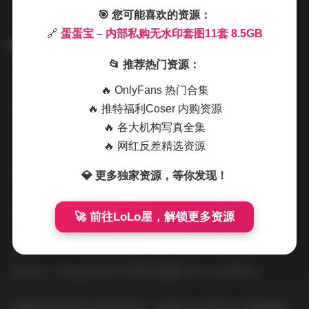
质量保存的原始文件。
🎯 您可能喜欢的资源：
🔗
蛋蛋宝 – 内部私购无水印套图11套 8.5GB
📂 推荐热门资源：
对于喜欢收藏写真作品的朋友来说，这样一套完整且高质
🔥 OnlyFans 热门合集
量的无水印合集无疑是非常值得拥有的。它不仅能够满足
🔥 推特福利Coser 内购资源
🔥 各大机构写真全集
视觉欣赏的需求，对于摄影爱好者来说也是很好的学习素
🔥 网红反差精选资源
材。11套不同风格的写真，足以让人感受到摄影艺术的多
样魅力。
💎 更多独家资源，等你发现！
蛋蛋宝的这组作品之所以受到欢迎，除了高质量的拍摄
🚀 前往LoLo屋，解锁更多资源
外，还在于它真实地展现了一种自然不做作的美。没有过
度的修饰，没有刻意的摆拍，每一张照片都散发着独特的
生命力。这也正是当代写真作品最打动人心的地方。
如果你是写真艺术的爱好者，这套8.5GB的无水印套图绝