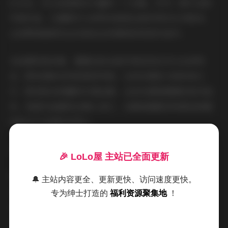
8.5GB，可以说是相当丰富的一个合集。作为一套专业的
写真作品，它最吸引人的特点就是全部采用无水印版本，
让欣赏者能够完全沉浸在这些精美的视觉作品中。
从拍摄风格来看，蛋蛋宝的这组写真呈现出多元化的特
点。既有清新自然的居家风格，也有充满张力的时尚大
片；既有阳光明媚的外景拍摄，也有充满氛围感的室内创
作。每套作品都经过精心设计，从服装搭配到场景选择都
体现出专业团队的用心。
完整资源:
蛋蛋宝 – 内部私购无水印套图11套 8.5GB
🎉 LoLo屋 主站已全面更新
特别值得一提的是，这套无水印写真在细节处理上相当到
🔔 主站内容更全、更新更快、访问速度更快。
位。高清的画质让每一张照片都能清晰呈现模特的每一个
专为绅士打造的
福利资源聚集地
！
表情和动作，而专业的后期处理则确保了色彩的饱满与层
次的分明。8.5GB的大容量也意味着这些照片都是以最佳