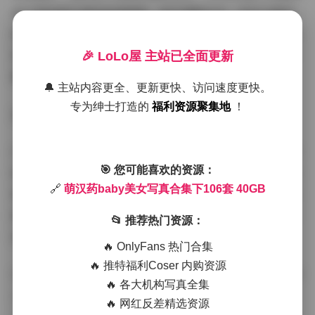
证了每张图片都是高清原图，细节清晰可见。你可以看到
萌汉药baby精致的妆容，服装的纹理质感，甚至是拍摄场
景中的微小道具。这样的画质特别适合用作壁纸或打印收
🎉 LoLo屋 主站已全面更新
藏。
🔔 主站内容更全、更新更快、访问速度更快。
专为绅士打造的
福利资源聚集地
！
查看原文:
萌汉药baby美女写真合集下106套 40GB
作为一位资深写真博主，萌汉药baby对拍摄有着自己独特
🎯 您可能喜欢的资源：
的见解。她曾在采访中表示："每套写真都是一个完整的故
🔗
萌汉药baby美女写真合集下106套 40GB
事，从服装搭配到场景选择都要讲究整体感。"这种专业态
度也体现在这套合集的每一张照片中，让观众能够感受到
📂 推荐热门资源：
拍摄背后的用心。
🔥 OnlyFans 热门合集
🔥 推特福利Coser 内购资源
对于想要收藏这套写真的粉丝来说，106套的规模堪称豪华
🔥 各大机构写真全集
大礼包。从早期青涩的作品到现在成熟的风格，完整记录
🔥 网红反差精选资源