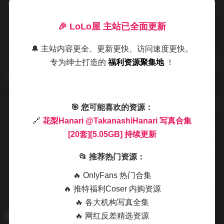
的保障。特别收录的拍摄花絮视频更是揭秘了光影魔术的
诞生过程，从布光技巧到姿势引导，为摄影爱好者提供珍
🎉 LoLo屋 主站已全面更新
贵的学习素材。
🔔 主站内容更全、更新更快、访问速度更快。
原文链接:
花梨Hanari @TakanashiHanari 写真合集 [20
专为绅士打造的
福利资源聚集地
！
套][5.05GB] 持续更新
从内容更新频率观察，创作者保持着每月新增1-2套作品的
🎯 您可能喜欢的资源：
稳定节奏。最新上线的圣诞主题预览图中，水晶雪花道具
🔗
花梨Hanari @TakanashiHanari 写真合集
与暖调灯光营造出童话氛围，模特佩戴的鹿角头饰在景深
[20套][5.05GB] 持续更新
虚化中若隐若现，预示着这套作品将继续延续其标志性的
📂 推荐热门资源：
梦幻叙事风格。值得收藏者注意的是，所有写真资源均提
🔥 OnlyFans 热门合集
供多尺寸格式，4K超清版本完美适配专业显示屏，压缩包
🔥 推特福利Coser 内购资源
则方便移动端用户即时欣赏。
🔥 各大机构写真全集
🔥 网红反差精选资源