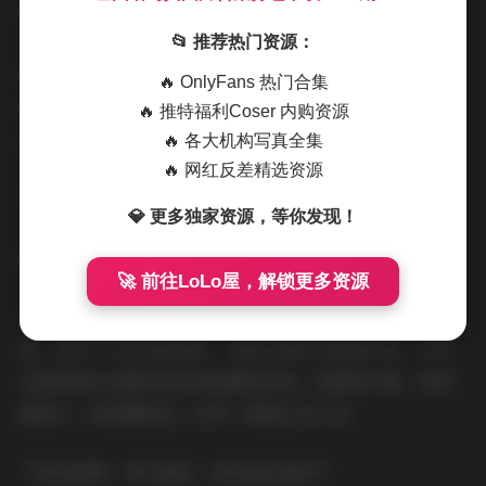
除了模特本身，艺图语写真在拍摄氛围的营造上也下了很
大功夫。摄影师们善于运用光影，通过光线的明暗变化，
📂 推荐热门资源：
营造出不同的氛围。有时候是温暖柔和的，让人感到舒适
🔥 OnlyFans 热门合集
放松；有时候是神秘深邃的，引人遐想；有时候又是充满
🔥 推特福利Coser 内购资源
活力的，让人心情愉悦。
🔥 各大机构写真全集
🔥 网红反差精选资源
**博主气质：各有千秋，展现独特个性**
💎 更多独家资源，等你发现！
高清图册:
艺图语写真图片合集打包下载8585期 3TB
🚀 前往LoLo屋，解锁更多资源
艺图语写真合作的模特，每一位都拥有独特的个性和气
质。她们不仅仅是美丽的，更是充满自信和魅力的。你可
以看到她们在镜头前自由地展现自我，或甜美可爱，或性
感迷人，或优雅知性，总有一款能让你心动。
**如何欣赏：用心感受，发现美的真谛**