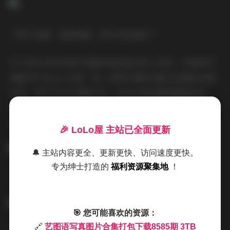
**图片质量：高清细腻，细节控的福音**
对于我们这些对图片质量有极致追求的人来说，艺图语写
真绝对不会让人失望。每一张图片都经过精心拍摄和后期
处理，细节之处也清晰可见。你可以看到模特精致的妆
容、细腻的肌肤，甚至连发丝都根根分明。这种高清的画
质，让你仿佛身临其境，感受到摄影师想要表达的情感。
🎉 LoLo屋 主站已全面更新
🔔 主站内容更全、更新更快、访问速度更快。
专为绅士打造的
福利资源聚集地
！
**拍摄氛围：光影交错，营造意境之美**
🎯 您可能喜欢的资源：
🔗
艺图语写真图片合集打包下载8585期 3TB