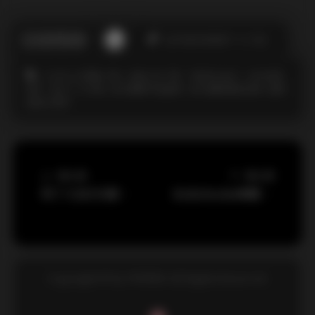
此作者没有提供个人介绍。
COSPLAY图集下载
合集打包下载
气质美女妹子
白丝诱惑
图片
美女个人写真
美女摄影作品福利
美女摄影摆姿宝典
超短
裙美女图片
上一篇文章
下一篇文章
布丁大法155套写真合集54GB完整打包
BoBoSocks袜啵啵写真合集578套高清下载 3.3TB美图资源
Copyright © by FUUKEI All Rights Reserved.