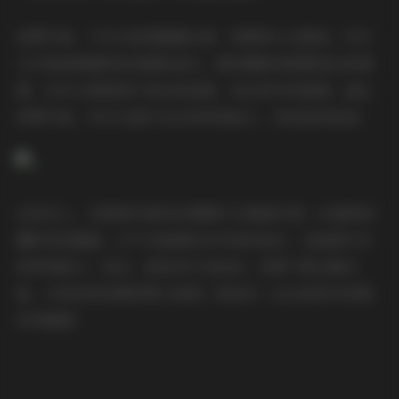
欣赏写真，不仅仅是用眼睛去看，更要用心去感受。你可
以仔细观察模特的表情和姿态，感受摄影师想要表达的情
感。你可以想象照片背后的故事，体会其中的意境。通过
欣赏写真，你可以提升自己的审美能力，发现美的真谛。
总而言之，艺图语写真8585期图片合集绝对是一份值得收
藏的视觉盛宴。它不仅能满足你对美的追求，还能提升你
的审美能力。现在，就赶快行动起来，免费下载这期合
集，开启你的美图欣赏之旅吧！相信你一定会被其中的精
彩所震撼！