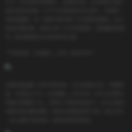
作为一名资深的美图博主，我阅图无数，但艺图语写真总
能给我带来惊喜。它不仅仅是简单的美女照片，更像是一
场视觉盛宴，每一张图片都充满了艺术感和故事性。这次
的8585期合集，更是汇集了众多风格迥异、颜值爆表的模
特，绝对能满足你对美的所有幻想。
**写真风格：百变魅力，总有一款击中你**
这期合集涵盖了多种写真风格，无论是清新日系、性感御
姐，还是复古文艺、时尚潮流，应有尽有。你可以欣赏到
穿着JK制服的少女，在阳光下展现青春活力；也可以看到
身着华丽礼服的模特，散发出优雅高贵的气质；甚至还有
一些大胆前卫的风格，挑战你的视觉神经。