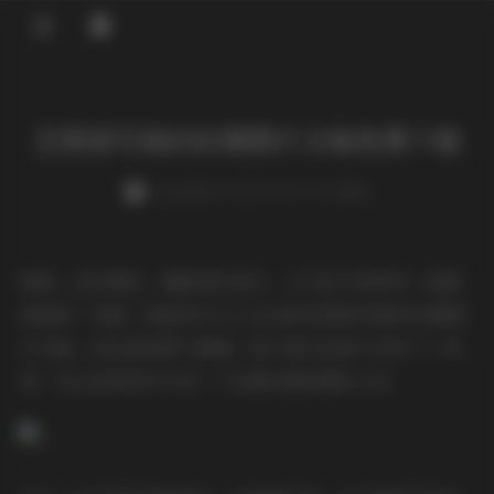
登录
艺图语写真8585期图片合集免费下载
weme
发布于 2025-08-19 137 次阅读
哈喽，各位颜控、摄影爱好者们，今天给大家带来一波重
磅福利！没错，就是你们心心念念的艺图语写真8585期图
片合集，而且是免费下载哦！是不是已经迫不及待了？别
急，先让我来好好介绍一下这期合集的精彩之处。