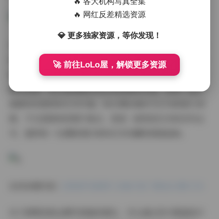
🔥 各大机构写真全集
🔥 网红反差精选资源
💎 更多独家资源，等你发现！
艺图语作为国内知名的写真品牌，一直致力于打造高品质
的视觉内容。团队由资深摄影师、造型师和后期制作人员
🚀 前往LoLo屋，解锁更多资源
组成，拥有多年的行业经验和专业素养。他们不仅关注画
面的美感，更注重情感的表达和故事的传递，使每一组写
真都具有独特的艺术价值。8825期合集作为3TB的庞大资
源，不仅是简单的图片集合，更是一部视觉艺术的百科全
书，值得每一位摄影爱好者和艺术收藏家细细品味。
访问本期内容:
艺图语写真图片合集打包下载8825期 3TB
对于想要获取这期写真集的朋友，可以通过官方渠道进行