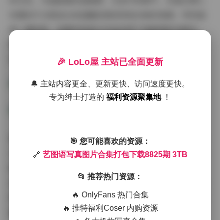
和光线，为画面增添温暖感；在室内场景中，则通过精心
布置的灯光营造出或温馨浪漫或神秘冷峻的氛围。特别值
得一提的是，本期中的部分作品采用了电影级的光影处
理，使画面更具故事性和艺术张力，仿佛每一张照片都在
诉说着一个独特的故事。
🎉 LoLo屋 主站已全面更新
🔔 主站内容更全、更新更快、访问速度更快。
专为绅士打造的
福利资源聚集地
！
博主气质方面，艺图语合作的模特各具特色，既有青春活
🎯 您可能喜欢的资源：
力的少女形象，也有成熟知性的气质美女。她们在镜头前
🔗
艺图语写真图片合集打包下载8825期 3TB
的表现力十足，能够根据不同主题调整自己的表情和姿
📂 推荐热门资源：
态，展现出多面的魅力。特别是本期中几位新晋模特的表
🔥 OnlyFans 热门合集
现尤为亮眼，她们独特的气质和自然的表演风格为写真集
🔥 推特福利Coser 内购资源
增添了新鲜感，让人眼前一亮。