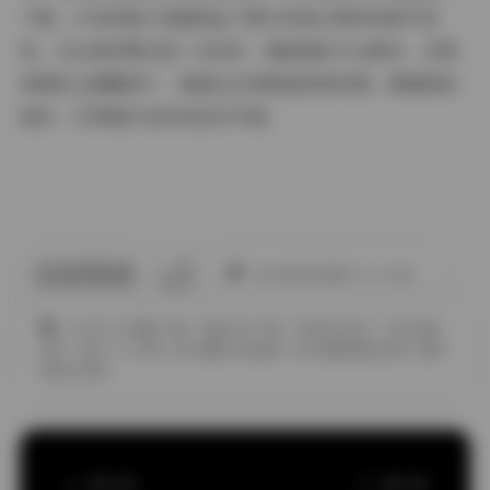
下载。3TB的超大容量保证了图片的高分辨率和细节表
现，无论是欣赏还是二次创作，都能满足专业需求。艺图
语团队也提醒用户，请通过正规渠道获取资源，尊重原创
版权，共同维护良好的创作环境。
此作者没有提供个人介绍。
COSPLAY图集下载
合集打包下载
气质美女妹子
白丝诱惑
图片
美女个人写真
美女摄影作品福利
美女摄影摆姿宝典
超短
裙美女图片
上一篇文章
下一篇文章