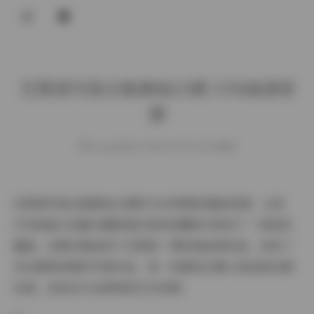
登录
艺图语写真合集第8825期 3TB高清资
源
weme
发布于 2025-09-25 120 次阅读
艺图语写真合集第8825期作为本季度的重磅资源，以其
3TB的超大容量为摄影爱好者和收藏家们带来了一场视觉
盛宴。这期合集延续了艺图语一贯的高品质标准，收录了
多位模特的精彩写真作品，每一张都经过精心挑选和后期
处理，呈现出专业级别的艺术效果。