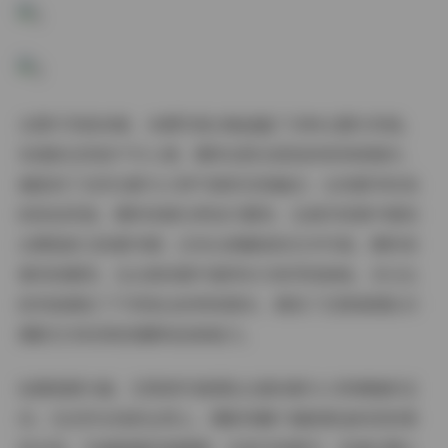
从图片风格来看，本期写真合集涵盖了多种主题与风格。
有清新自然的户外人像，模特在阳光斑驳的树林间漫步，
捕捉到了自然光影与人物气质的完美融合；也有都市时尚
的街拍风格，模特身着当季流行服饰，在城市背景中展现
出摩登前卫的都市感；还有古典雅致的艺术写真，模特身
着传统服饰，在古典场景中演绎东方美学的韵味。多元化
的风格满足了不同受众的审美需求，展现了艺图语团队对
摄影艺术的深刻理解和创新能力。
拍摄氛围方面，艺图语写真团队注重场景与人物情绪的互
动。在自然光线的运用上，摄影师善于捕捉黄金时段的柔