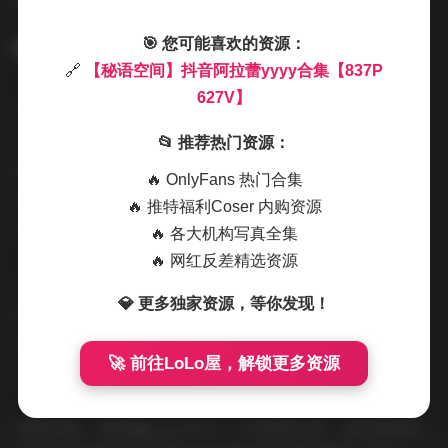
627V】
🎯 您可能喜欢的资源：
🔗
【秘语空间】抖音阿拉蕾yyyy合集【837P
627V】
此外，阿拉蕾yyyy的更新频率很高，但每一组作品都保持
了很高的质量。她不仅分享图片，还会附带一些短视频，
📂 推荐热门资源：
展示拍摄花絮或是日常生活中的小片段，这让她的内容更
🔥 OnlyFans 热门合集
加立体和多元。粉丝们不仅能欣赏到高质量的照片，还能
🔥 推特福利Coser 内购资源
通过这些内容感受到她的生活态度和个性魅力。
🔥 各大机构写真全集
🔥 网红反差精选资源
从摄影角度来看，她的作品构图讲究，善于利用环境元素
💎 更多独家资源，等你发现！
增加画面的层次感。比如，她常常利用门窗、植物等作为
前景，使照片更有深度。同时，背景虚化处理得当，让主
🚀 前往LoLo屋，解锁更多资源
体更加突出，这也是她作品专业感强的一个原因。
总的来说，阿拉蕾yyyy作为一个内容创作者，成功地将自