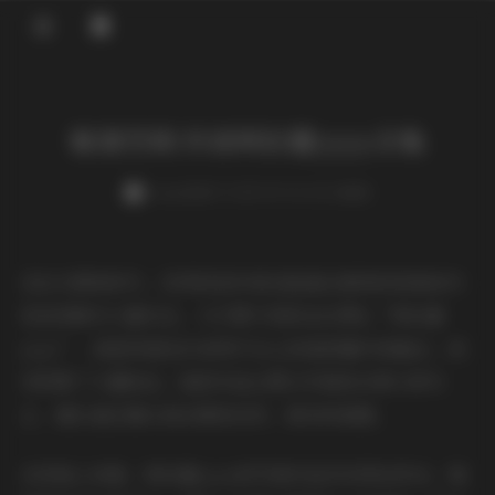
登录
秘语空间 抖音阿拉蕾yyyy合集
weme
发布于 2025-09-24 124 次阅读
在社交媒体时代，优秀的创作者总能通过独特的视角和内
容呈现吸引大量关注。今天要介绍的这位博主“阿拉蕾
yyyy”，就是凭借在抖音等平台上的高质量内容输出，成
功积累了大量粉丝。她的作品主要以写真和日常分享为
主，擅长通过镜头语言展现自然、真实的氛围。
从风格上来看，阿拉蕾yyyy的写真作品多采用自然光，强