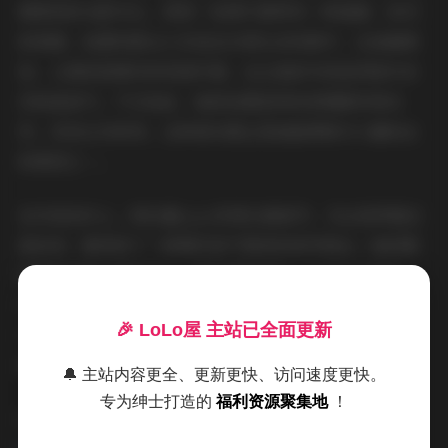
调柔和的光影对比，使每一张图片都带有一种温暖、亲切
的质感。拍摄场景也大多选在日常生活场景中，比如咖啡
馆、公园或是简约的家居环境，这让她的内容显得格外亲
切和接地气。不仅如此，她的拍摄姿势和表情都非常自
然，没有过多修饰，这种真实感正是她能够吸引大量粉丝
的原因之一。
在内容创作上，阿拉蕾yyyy非常注重细节。无论是穿搭还
是妆容，都体现了一种简约而不简单的美学理念。她的服
装搭配通常以简约为主，颜色搭配柔和，不会过于艳丽，
但恰到好处地突出了她的个人气质。这种风格也让她的图
🎉 LoLo屋 主站已全面更新
片在视觉上更加舒适，符合当下年轻人追求的“自然美”
潮流。
🔔 主站内容更全、更新更快、访问速度更快。
专为绅士打造的
福利资源聚集地
！
资源获取点:
【秘语空间】抖音阿拉蕾yyyy合集【837P