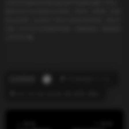
己的生活态度和美学理念通过图片和视频传递给了观众。
她的作品不仅仅是视觉上的享受，更带有一种积极、舒适
的生活态度，这正是当下很多人所追求和向往的。通过关
注她，你不仅可以获得美学灵感，还能感受到一种积极向
上的生活力量。
此作者没有提供个人介绍。
丝袜
抖音
极品
秘语空间
美腿
蜜桃臀
高颜值
上一篇文章
下一篇文章