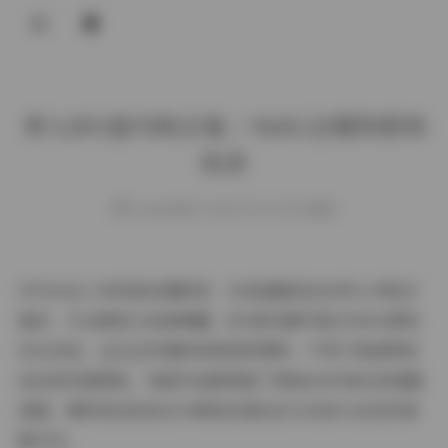
登录
秀人891套内购合集｜960G全模特原档
收录
weme
发布于 2025-09-01 149 次阅读
作为从业八年的商业摄影师，当我接触到这份秀人内购合
集时，专业嗅觉立刻被唤醒。891套完整写真以960G原档
形式呈现，这在业界堪称现象级资源库。不同于普通网络
流出的压缩图包，每套作品都保留了原始RAW格式的细腻
质感，模特发丝的流光与肌肤纹理在百分百放大后依然清
晰可见。