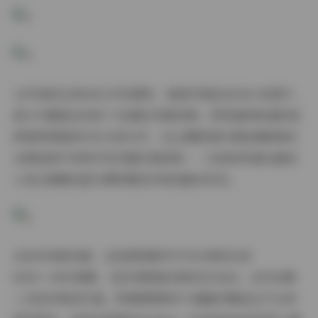
文件体积达到960G并非偶然。每套写真包含200+张原片，
部分专题甚至收录了4K幕后花絮视频。特别值得称道的是
修图师保留的PSD分层文件，这让摄影爱好者能清晰看到
从原始底片到成片的完整处理流程——比如如何通过曲线
工具让晚霞色温与模特唇色形成戏剧化呼应。
从技术参数来看，这批原档素材平均分辨率达到
6000×4000像素，色彩深度基本维持在16bit。这对后期
二次创作极具价值，即便需要制作大幅面印刷品也不会有