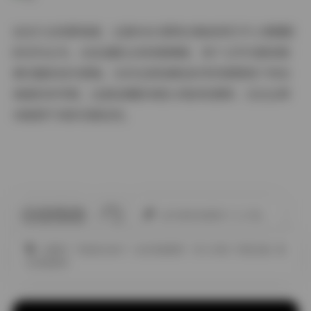
站在行业观察角度，这套960G原档合集如同打开人像摄影
的百科全书。从妆造配比到场景调度，每个文件夹都承载
着完整的创作逻辑。当你在深夜调色时突然需要某个特定
角度的参考图，这套按摄影参数分类的资源库，往往会带
来意想不到的灵感迸发。
此作者没有提供个人介绍。
全模特
气质美女妹子
白丝诱惑图片
秀人内购
终极合集
黑
丝诱惑图片