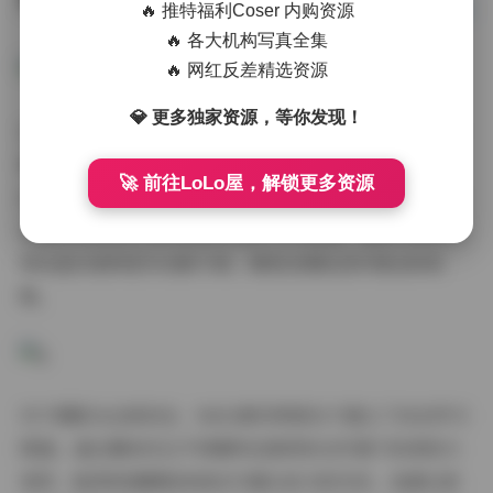
🔥 推特福利Coser 内购资源
🔥 各大机构写真全集
🔥 网红反差精选资源
💎 更多独家资源，等你发现！
在视觉风格的演进脉络上，合集完整呈现了秀人团队三年
间的美学探索。早期作品偏爱高饱和撞色搭配夸张造型，
🚀 前往LoLo屋，解锁更多资源
近期则转向低明度莫兰迪色系与极简构图。这种风格转变
在编号XiuRen_0800后的作品中尤为明显，蕾丝元素的运
用从直白装饰变为光影介质，展现出团队创作理念的成
熟。
对于摄影从业者而言，960G素材库相当于建立了动态学习
图谱。通过横向对比不同模特在相同布光环境下的表现力
差异，能深刻理解肢体语言与镜头张力的关系。我建议新