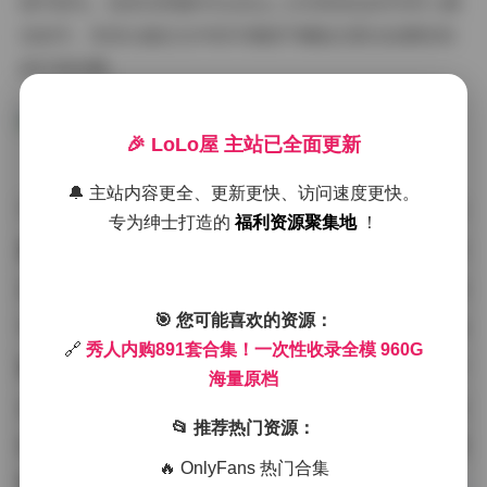
细节损失。我尝试将编号XiuRen_1205的泳池系列导入调
色软件，发现水面反光中的环境细节竟能还原出拍摄现场
的灯具布置。
🎉 LoLo屋 主站已全面更新
🔔 主站内容更全、更新更快、访问速度更快。
不同于市面上零散的写真资源，这套合
专为绅士打造的
福利资源聚集地
！
集严格按拍摄日期和模特特质建立树状
目录。检索系统特别标注了每位模特的
专属风格标签：如“果汁系元气”“冷
🎯 您可能喜欢的资源：
🔗
秀人内购891套合集！一次性收录全模 960G
调御姐”“油画质感”等分类维度。专
海量原档
业用户可通过元数据快速定位到特定光
📂 推荐热门资源：
位或造型的成片，这对商业拍摄的前期
🔥 OnlyFans 热门合集
策划具有极高参考价值。