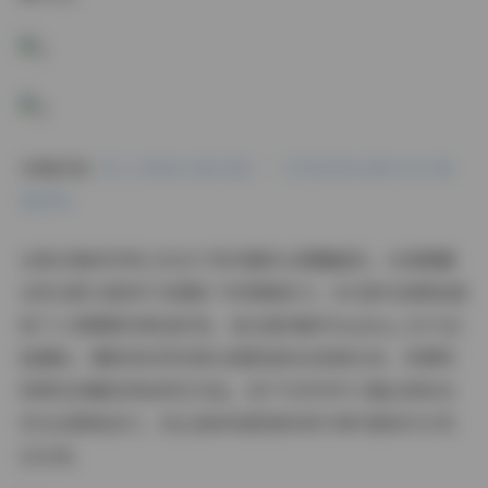
详细目录:
秀人内购891套合集！一次性收录全模 960G海
量原档
这套合集的珍贵之处在于其完整的主题覆盖性。从清晨露
台的光影交错到午夜霓虹下的情绪张力，891套作品精准捕
捉了人像摄影的黄金时刻。我注意到编号XiuRen_0472这
组棚拍，摄影师采用双柔光箱营造的伦勃朗光效，将模特
锁骨线条雕刻得如同艺术品。而户外系列中大量运用的自
然光反射板技巧，则让森林场景里的每片树叶都成为天然
反光体。