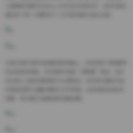
人着重研究编号XiuRen_0301至0350的系列，这些作品完
整记录了同一位模特在三个月内的表现力进化过程。
当我们将891套作品投射到时间轴上，会发现每个季度都有
标志性视觉突破。去年春季开始的“透明感”革命，在材
料运用上大胆采用欧根纱与水雾结合；而冬季主题则开创
性地将皮草与金属冷调进行对冲实验。这些成体系的创作
档案，其价值已远超普通写真集范畴。