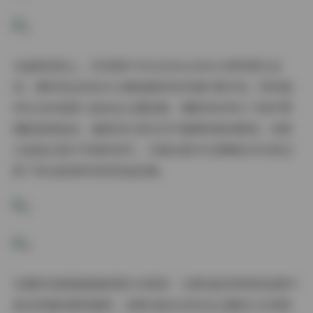
在画质表现上，所有图片均以6000x4000分辨率原生呈
现，模特发丝的流光与服装面料的织理纤毫毕现。特别值
得关注的是第七组泳池主题拍摄，摄影师采用水下防护罩
搭配高速连拍，捕捉到水珠在空中凝滞的绝妙瞬间。而第
22组复古胶片风格的成片，则通过数字化降噪技术完美还
原了柯达胶卷特有的奶油色调。
本期的场景搭建堪称教科书级别：从第5组热带雨林造景中
真实移植的蕨类植物，到第18组未来科技主题的LED矩阵