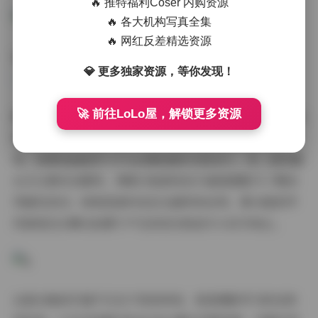
🔥 推特福利Coser 内购资源
🔥 各大机构写真全集
🔥 网红反差精选资源
资源入口:
XIUREN秀人网高清写真图片合集10635期
💎 更多独家资源，等你发现！
5.8TB
🚀 前往LoLo屋，解锁更多资源
服装团队为本期准备了超过200套造型方案，最终精选的83
套服饰包含三个重要趋势：其一是解构主义剪裁的日常装
束，如第8组破损牛仔与丝绸混搭的先锋设计；其二是轻量
化汉元素改良服饰，像第25组渐变色马面裙搭配马丁靴的
突破性尝试；再者是高科技反光面料的应用，第34组机甲
风套装在长曝光拍摄下产生的流光轨迹令人叹为观止。
这套合集的价值不仅在于视觉享受，更是摄影学习的宝贵