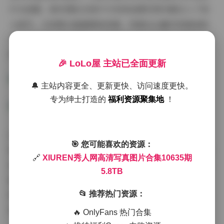
灯光装置，制作团队在每平方米的拍摄空间内都注入了惊
人细节。尤其第13组咖啡馆场景，特意从古董市场淘来的
1960年代意大利咖啡机，与模特身上的现代感皮质围裙形
成戏剧性碰撞。
🎉 LoLo屋 主站已全面更新
🔔 主站内容更全、更新更快、访问速度更快。
专为绅士打造的
福利资源聚集地
！
出镜的九位博主展现出极强的可塑性，每位都驾驭了至少
🎯 您可能喜欢的资源：
四种迥异风格。以常驻模特"雪兔"为例，她既能演绎第3组
🔗
XIUREN秀人网高清写真图片合集10635期
洛丽塔风格的懵懂少女，又在第29组暗黑系主题中化身冷
5.8TB
艳御姐。特别值得注意的是新人"琉璃"在首发作品中的表
📂 推荐热门资源：
现，第16组旗袍主题里她手持团扇的30度侧身回眸，被业
界誉为"本季度最具记忆点的定格画面"。
🔥 OnlyFans 热门合集