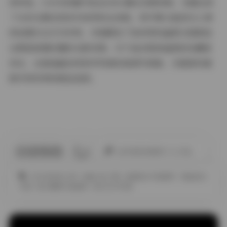
资料包。5.8TB容量中包含200G幕后花絮视频，完整记录
了从布光调试到动作指导的全流程。其中第12组逆光人像
的拍摄日志尤为珍贵，详细解说了如何用四盏柔光箱营造
出教堂玻璃彩窗的光影效果。对于追求极致画质的收藏者
而言，这套涵盖各类美学风格的高清写真集，无疑是构建
数字资料库的绝佳选择。
此作者没有提供个人介绍。
XIUREN秀人网
合集打包下载
性感美女写真图片
极品美女
写真
美女摄影作品福利
美女艺术写真