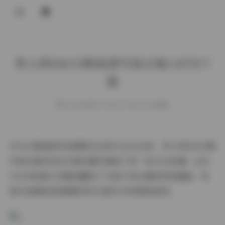
登录
秀人网10635期高清写真合集5.8TB下
载
weme
发布于 2025-09-08 126 次阅读
作为长期追踪时尚摄影动态的专业从业者，秀人网10635期
写真合集的发布无疑在圈内掀起了新一轮讨论热潮。这次
5.8TB的超大容量包囊括了37组不同主题的视觉盛宴，每
套作品都彰显着摄影师对光影艺术的精准把控。