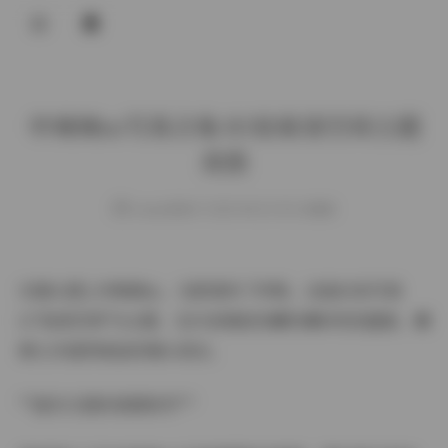
登录
申辣辣m写真合集 83张秘语空间主题
美图
weme
发布于 2025-08-20 151 次阅读
当镜头遇上申辣辣m，光影便有了呼吸。这组83张写真
以"秘语空间"为主题，在抖音掀起收藏热潮的视觉盛宴，藏
着太多值得细品的镜头语言。
**虚实交错的氛围美学**