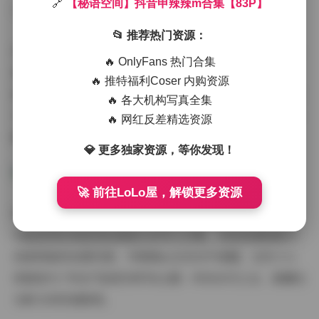
🔗
【秘语空间】抖音申辣辣m合集【83P】
**动态镜头的生命力**
📂 推荐热门资源：
有别于传统写真，这组合集收录了不少动态瞬间。第63张
🔥 OnlyFans 热门合集
抓拍的回头浅笑，发丝扬起的高度刚好露出耳后那颗小
🔥 推特福利Coser 内购资源
痣；第75张俯拍视角里伸向镜头的指尖，仿佛要穿透屏幕
🔥 各大机构写真全集
与观者对话。这些设计让平面影像有了跃动的呼吸感，也
🔥 网红反差精选资源
解释了为何能在抖音获得百万点赞。
💎 更多独家资源，等你发现！
🚀 前往LoLo屋，解锁更多资源
收藏这组写真的粉丝常说，每次翻看都能发现新细节——
可能是某张角落里故意虚化的英文诗集，或是玻璃倒影中
刻意保留的拍摄花絮。申辣辣m在采访中透露，这些小心
思都是为了呼应"秘语空间"的主题：所有未尽之言，都藏在
光影交织的缝隙里。