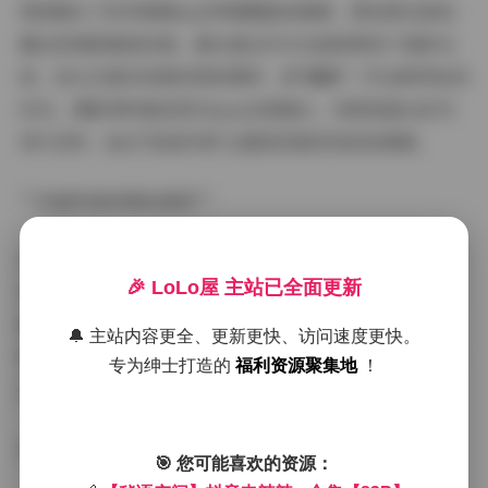
柔焦镜头下的申辣辣m总带着朦胧故事感，那张窝在落地
窗边的侧影最是经典。晨光透过纱帘在她锁骨投下细碎光
斑，指尖无意识绕着发尾的模样，把"慵懒"二字诠释得恰到
好处。摄影师特意选用35mm定焦镜头，背景里虚化的书
架与茶杯，暗合"秘语空间"主题里若隐若现的叙事感。
**多面风格的精准拿捏**
从第12张开始画风突变，皮质短靴搭配oversize西装的反
🎉 LoLo屋 主站已全面更新
差造型，突然展现出不羁的张力。特别要提第47张逆光剪
影，飘动的衬衫下摆与金属耳环的冷光形成绝妙平衡，证
🔔 主站内容更全、更新更快、访问速度更快。
明她不仅能驾驭甜系，暗黑系同样信手拈来。83张写真里
专为绅士打造的
福利资源聚集地
！
足足换了7套造型，每套都带着鲜明的记忆点。
更多内容:
【秘语空间】抖音申辣辣m合集【83P】
🎯 您可能喜欢的资源：