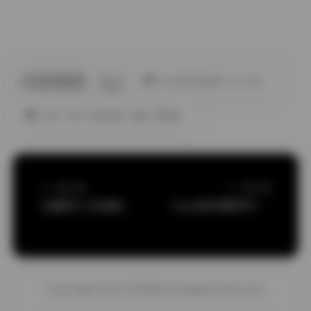
此作者没有提供个人介绍。
丝袜
抖音
秘语空间
美腿
高颜值
上一篇文章
下一篇文章
白露秀人光域秘境写真特辑首期发布
Tina很妖孽呀写真合集337P59V抖音作品全记录
Copyright © by FUUKEI All Rights Reserved.