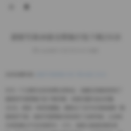
登录
甜妮写真48套全图集打包下载25GB
weme
发布于 2025-08-30 147 次阅读
访问本期内容:
甜妮写真图集打包下载48套 25GB
作为一个长期关注时尚博主的粉丝，我最近惊喜地发现了
甜妮的写真图集打包下载资源，48套完整作品总容量
25GB，真是一场视觉盛宴。甜妮这个名字本身就透着一股
甜美的气质，她的写真图集完美体现了这种风格，让我每
次浏览都忍不住沉浸其中。今天，我就以普通读者的身