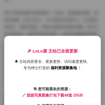
图片风格是甜妮写真图集的一大亮点，整体偏向清新、甜
美的基调。色彩运用上，多以明亮的色调为主，比如柔和
的粉色、清新的蓝色，营造出温暖而浪漫的氛围。细节处
理也很到位：光影效果自然流畅，主体突出甜妮的青春活
力，背景则常常是简洁的室内布景或开阔的户外环境。这
种风格不仅视觉上赏心悦目，还强化了写真中的情感表
🎉 LoLo屋 主站已全面更新
达。例如，在夏日海滩的写真中，阳光透过镜头洒在甜妮
的笑容上，那种轻松愉悦的氛围瞬间感染了我。打包下载
🔔 主站内容更全、更新更快、访问速度更快。
专为绅士打造的
福利资源聚集地
！
这48套作品后，我可以反复欣赏这些风格统一的图集，
25GB的文件大小确保所有高清原图都完整无损，下载过程
也简单快捷，适合像我这样的粉丝永久收藏。
🎯 您可能喜欢的资源：
拍摄氛围在甜妮的写真中扮演着关键角色，总是营造出一
🔗
甜妮写真图集打包下载48套 25GB
种亲切而舒适的体验。大多数照片选择在阳光明媚的户外