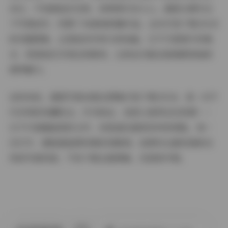
自己，不刻意追求完美，却常常打动人心。甜妮长期专注
于写真创作，积累了48套高质量作品，这次打包下载25GB
的完整图集，正是她多年努力的结晶。它不只是照片的集
合，更是她艺术表达的载体，让粉丝们能近距离感受她的
独特魅力。
总的来说，甜妮写真48套全图集打包下载25GB，是一次不
可多得的收藏机会。作为粉丝，我衷心推荐这份资源——
它不只是硬盘里的文件，而是通往甜美世界的钥匙。每一
次打开，都能重温那些精彩的瞬间。如果你也喜欢清新自
然的写真风格，不妨下载这套图集，沉浸其中吧。