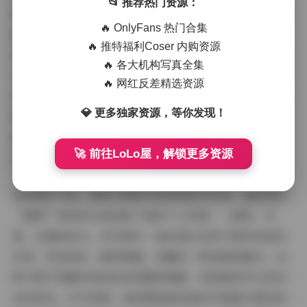
📂 推荐热门资源：
取景，比如花海、森林或城市街头，光线柔和自然，让画
🔥 OnlyFans 热门合集
面充满生机；室内拍摄则注重温馨细节，如咖啡馆的暖灯
🔥 推特福利Coser 内购资源
或书房的安静角落，烘托出甜妮的随和气质。这种氛围设
🔥 各大机构写真全集
计不仅提升了艺术感，还让读者仿佛身临其境，感受到那
🔥 网红反差精选资源
份宁静与快乐。我特别喜欢她在秋叶纷飞中的系列——金
💎 更多独家资源，等你发现！
黄落叶与她的甜美笑容相映成趣，整个氛围既浪漫又治
愈。作为博主，甜妮通过这些写真传递出一种正能量，让
🚀 前往LoLo屋，解锁更多资源
打包下载的48套图集成为了心灵的慰藉。
谈到博主气质，甜妮无疑是写真领域的佼佼者。她的网名
“甜妮”恰如其分地反映了她的个人风格——甜美、可
爱、充满亲和力。在写真中，她总是以自然不做作的姿态
出现，笑容灿烂，眼神清澈，流露出一种纯真的魅力。这
种气质不是靠夸张的妆容或服饰堆砌，而是源自内心的自
信与阳光。作为读者，我欣赏她如何通过写真展示真实的