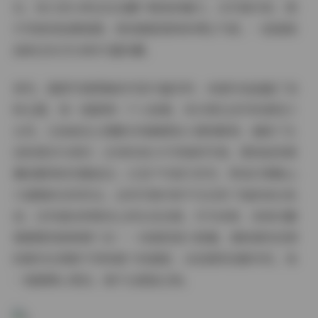
份，和大家分享这份宝藏下载包的魅力，从写真内容、图
片风格到拍摄氛围，再到甜妮独特的博主气质，一起细细
品味这份25GB的丰盛收藏。
首先，甜妮写真图集的内容丰富多样，48套作品涵盖了各
种主题，每一套都像一个小故事。有日常生活中的清纯少
女风，比如她在公园散步或咖啡馆小憩的瞬间，捕捉了生
活的真实与美好；还有时尚大片风格的写真，展现她身着
潮流服饰的优雅姿态；以及户外旅行系列，带我们领略山
川湖海的自然风光。这些写真内容不仅记录了她的成长轨
迹，还传递出积极向上的生活态度。作为读者，我每次翻
看都感到新鲜感十足——48套的庞大数量，意味着有足够
的素材去探索不同场景下的甜妮，从校园风到都市风，每
一套都精心策划，绝不会重复乏味。