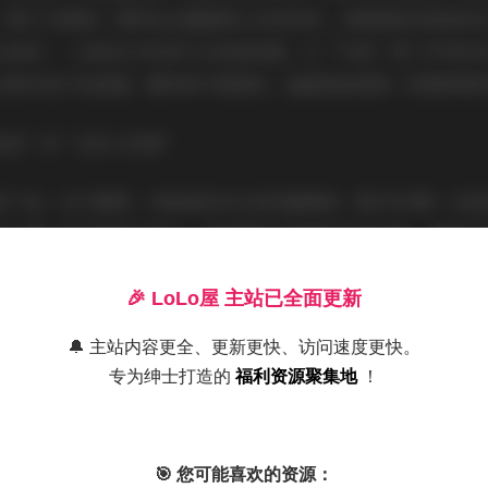
第2744期里，模特坐在藤编椅上涂身体乳，玻璃瓶刮到底部发
液体——这种近乎纪录片式的临场感，让“写真”两个字突然有了
边缘形成天然滤镜，模特伸手擦掉时，画面像被揭掉一层雾蒙蒙
娃娃”到“会咬人的猫”
个谜。这70期里，你能看到冷白皮芭蕾舞者（第2555期）在
812期）把冲浪板当椅子，海盐颗粒在锁骨凹陷处结晶。最难忘的
便利店冰柜前吃雪糕，融化的草莓酱滴到虎口，突然抬头对镜头
🎉 LoLo屋 主站已全面更新
挑衅感，让整组片子从“被观看”变成“对视”。后来我在评论
盘，然后跳窗跑了。”
🔔 主站内容更全、更新更快、访问速度更快。
专为绅士打造的
福利资源聚集地
！
里藏着的小心机
🎯 您可能喜欢的资源：