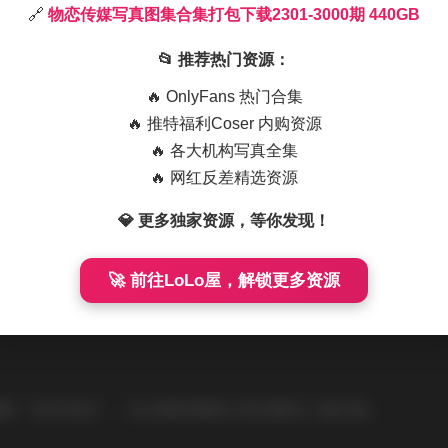
🔗
物恋传媒写真图集合集打包下载2301-3000期 440GB
📂 推荐热门资源：
解压后会发现文件夹被精细分类：RAW原图、JPG精修、4K视频
🔥 OnlyFans 热门合集
文件。第2600-2700期额外附赠了“失败镜头”子文件夹，模特
🔥 推特福利Coser 内购资源
，像一部被剪掉的B级花絮。最绝的是第2888期的“声音包”
🔥 各大机构写真全集
音频，戴上耳机那一刻，你会怀疑硬盘里住着一个微型摄影棚。
🔥 网红反差精选资源
集？
💎 更多独家资源，等你发现！
清单”：把最喜欢的10期拖进单独文件夹，按色系重命名（比如“
🚀 前往LoLo屋，解锁更多资源
55期的“逆光发丝”，你会看到每根头发丝都有三道光斑。