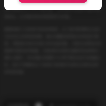
KOMODO）、镜头型号（55mm F1.8ZA出镜率最高）、
甚至精确到ISO与白平衡设置。这种透明化数据对摄影爱好
者而言，比写真内容本身更具学习价值。
随着每周2-3G的新内容持续更新，这个数字影像库正在成
为动态生长的视觉档案。建议收藏者使用NAS系统进行管
理，并配备支持HDR显示的4K监视器，才能完全释放这些
超清写真的美学能量。当看到桥本香菜在最新更迭的秋日
枫叶主题中，将4K镜头的解析力与季节限定色彩完美融合
时，我们不禁期待这个持续扩容的数字宝库还会带来怎样
的视觉惊喜。