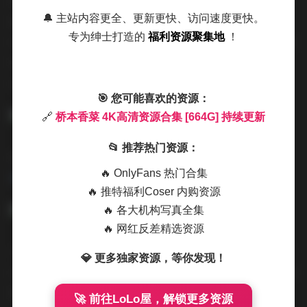
别。环形眼神光的精准控制，背景光与轮廓光的黄金比例
🔔 主站内容更全、更新更快、访问速度更快。
搭配，尤其是那组以珍珠饰品为主题的特写，通过Kino
专为绅士打造的
福利资源聚集地
！
Flo灯光系统营造出珠宝广告级的闪耀效果。外景拍摄则展
现出对自然光的极致运用，晨昏时分的魔幻时刻捕捉率高
达73%，这在同类型写真集中实属罕见。
🎯 您可能喜欢的资源：
🔗
桥本香菜 4K高清资源合集 [664G] 持续更新
📂 推荐热门资源：
高清资源链接:
桥本香菜 4K高清资源合集 [664G] 持续更
🔥 OnlyFans 热门合集
新
🔥 推特福利Coser 内购资源
🔥 各大机构写真全集
🔥 网红反差精选资源
文件管理系统的专业程度同样令人赞叹。664G内容按「年
💎 更多独家资源，等你发现！
份/主题/场景」三级目录分类，每个子文件夹都标注具体参
数：包含拍摄器材（如SONY A7RIV、RED
🚀 前往LoLo屋，解锁更多资源