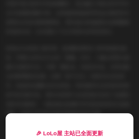
织物纤维在微风中的细微飘动，甚至瞳孔中映出的环形补
光灯轮廓都清晰可辨。这种超高清画质特别适合展现桥本
香菜标志性的透明感肌肤，那些通过普通画质会被模糊掉
的莹润光泽，在4K镜头下化作具象化的视觉语言。
纵观664G的庞大素材库，能清晰观察到三种风格演化脉
络：早期以自然光为主的「晨露」系列，大量运用柔光滤
镜与浅景深手法；中期「霓虹夜」实验性作品，采用戏剧
化的赛博朋克色调；近期「氧气日记」则回归生活流美
学，低饱和色调配合动态抓拍。特别值得关注的是持续更
新中的花絮内容，那些未修原片反而更真实呈现了拍摄现
场的灵动瞬间——譬如海边拍摄时突然袭来的浪花打湿裙
摆时，她毫无修饰的惊喜表情堪称绝版收藏。
从专业布光角度看，这套合集的棚拍作品堪称教科书级
🎉 LoLo屋 主站已全面更新