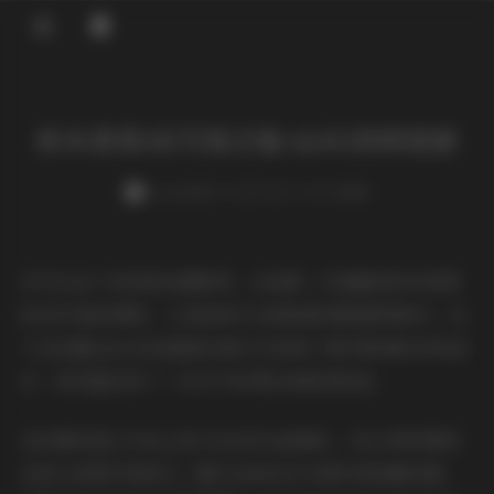
登录
桥本香菜4K写真合集 664G持续更新
weme
发布于 2025-08-17 149 次阅读
作为从业十年的商业摄影师，当我第一次接触到桥本香菜
的4K写真资源时，立刻被其专业级的影像质感所吸引。这
个总容量达664G的超清合集不仅体现了数字影像技术的进
步，更完整记录了一位元气系博主的蜕变轨迹。
在后期处理工作站上放大至400%查看时，4K分辨率展现
出惊人的细节表现力。睫毛在逆光中分毫毕现的颤动感，