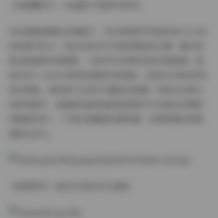
【光影魔术手：4K画质下的细节美学】
在4K超高清镜头的捕捉下，桥本香菜的写真呈现出令人惊
叹的细节张力。发丝在逆光中泛起的琥珀色光晕，睫毛投
落在脸颊的纤细阴影，乃至针织衣物特有的纹理质感，都
被4096×2160分辨率的画质完美保留。这种近乎真实的视
觉还原度，使观者产生伸手可触的沉浸感。特别在光影交
织的场景中，高画质设备将她的肤质细节与光影互动展现
得淋漓尽致——不是过度磨皮的塑料感，而是带着自然肌
理的生命力。
【构图哲学：留白艺术的当代诠释】