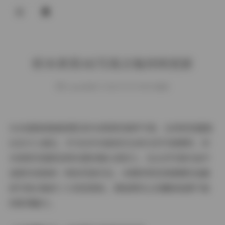
登录
桥本香菜4K写真合集持续更新
weme
发布于 2025-09-09 458 次阅读
当4K超高清画质遇见桥本香菜的独特气质，这场视觉盛宴
注定令人难忘。作为近年来备受关注的日系写真模特，桥
本香菜凭借极具辨识度的镜头表现力，在众多写真作品中
逐渐形成独树一帜的风格印记。本期将带您深度解析她最
新写真合集的三大视觉密码，揭秘那些让收藏者欲罢不能
的影像魅力。