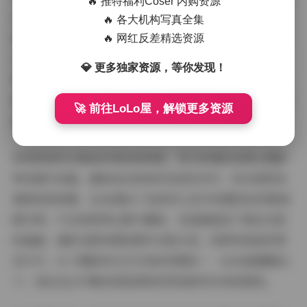
🔥 推特福利Coser 内购资源
化史。早期作品偏爱莫兰迪色系的温柔质感，浅粉与雾蓝
🔥 各大机构写真全集
的搭配营造出少女的朦胧美；近期更新内容则大胆尝试高
🔥 网红反差精选资源
对比配色，明艳的朱红与墨黑碰撞出强烈的视觉记忆点。
💎 更多独家资源，等你发现！
特别值得关注的是光影特辑中采用的单色滤光手法，整组
照片统一在琥珀色调中，4K画质将色彩渐变层次放大到极
🚀 前往LoLo屋，解锁更多资源
致，使温暖怀旧的氛围穿透屏幕直抵心底。
持续更新的合集始终保持新鲜感，每月新增的拍摄主题都
带来意外惊喜。最新放出的和风茶室系列中，桥本香菜身
着渐变染和服，在4K镜头下连布料上的手绘樱花纹样都清
晰可辨。午后斜阳穿过樟子窗格，在她侧脸投下格纹光斑
的画面，堪称光影构图的教科书级示范。而即将更新的预
告片中，水下摄影单元已引发热烈期待——在4K超慢镜头
下，发丝在水中舞动的韵律美将得到前所未有的展现。