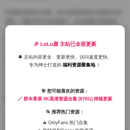
纵观最新更新的写真集，桥本香菜团队展现出高超的构图
智慧。大量采用"负空间构图法"，在4K画幅中刻意保留
30%以上的留白区域，反而凸显出人物的情绪张力。比如
海边系列中，她身着素白长裙立于画面右侧，左侧延展的
🎉 LoLo屋 主站已全面更新
灰蓝色海平面与天空形成渐变层次，这种不平衡中的平衡
感，恰如其分地传递出日系写真的侘寂美学。值得注意的
🔔 主站内容更全、更新更快、访问速度更快。
是，摄影师频繁运用框架式构图，通过门窗、植物枝叶等
专为绅士打造的
福利资源聚集地
！
自然元素构建画中画效果，使每张作品都像精心装裱的艺
术品。
🎯 您可能喜欢的资源：
跳转原帖:
桥本香菜 4K高清资源合集 [676G] 持续更新
🔗
桥本香菜 4K高清资源合集 [676G] 持续更新
📂 推荐热门资源：
【色彩叙事：情绪渲染的视觉语法】
🔥 OnlyFans 热门合集
从已更新的676G资源中可以清晰梳理出桥本香菜的色彩进