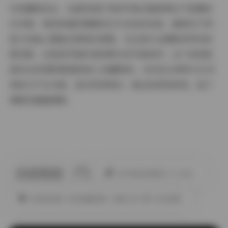
对收藏者而言，这套持续扩容的写真合集就像永不落幕的
艺术展。每批新增资源都经过专业色彩校准，确保在不同
显示设备上都能还原真实质感。无论是专业摄影师寻找构
图灵感，还是美学爱好者欣赏日系写真美学，这个持续更
新的4K资源库都值得放入收藏清单。当科技分辨率与艺术
表现力产生共振，我们终将明白：真正的视觉享受，始于
像素而超越像素。
此作者没有提供个人介绍。
丝袜的诱惑
丝袜美腿诱惑
合集打包下载
桥本香菜