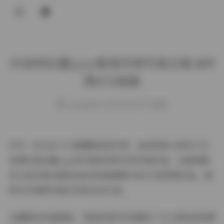
登录
抖音阿拉蕾yyyy秘语空间写真合集 809
图472视频
weme
发布于 2025-08-28 157 次阅读
作为一名专注于人像摄影的创作者，我有幸深入研究了抖
音博主阿拉蕾yyyy的"秘语空间"系列写真作品。这套规模
宏大的写真合集包含809张高清图片和472段视频作品，堪
称当代网络写真艺术的杰出代表。
从摄影技术角度看，"秘语空间"系列展现了令人惊叹的构图