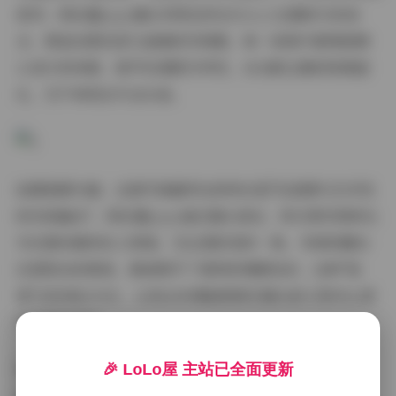
美学。阿拉蕾yyyy擅长利用自然光与人工光源的巧妙结
合，营造出既私密又通透的空间感。每一张照片都像是精
心设计的场景，细节处理极为考究，从光影过渡到背景虚
化，无不体现出专业水准。
拍摄氛围方面，这套写真最突出的特点是"私密感与艺术性
的完美融合"。阿拉蕾yyyy通过镜头语言，将日常空间转化
为充满诗意的私人领域。无论是卧室的一角、书房的窗台
还是阳台的黄昏，都被赋予了独特的情感色彩。这种"秘
语"式的表达方式，让观众仿佛能够窥见镜头前人物内心深
处的柔软世界。
博主气质上，阿拉蕾yyyy展现出多元而统一的艺术形象。
🎉 LoLo屋 主站已全面更新