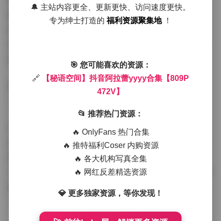
她时而甜美可人，时而深邃内敛，时而俏皮灵动，这种多
🔔 主站内容更全、更新更快、访问速度更快。
面性使得她的写真作品极具观赏价值。特别值得一提的是
专为绅士打造的
福利资源聚集地
！
她对镜头的掌控能力，无论是静态还是动态画面，都能自
然流露出真实的情感状态，不造作不做作，这正是当代年
轻人所推崇的"真实美学"。
🎯 您可能喜欢的资源：
🔗
【秘语空间】抖音阿拉蕾yyyy合集【809P
高清资源链接:
【秘语空间】抖音阿拉蕾yyyy合集【809P
472V】
472V】
📂 推荐热门资源：
从作品内容分析，这套写真涵盖了多种场景与风格。有生
🔥 OnlyFans 热门合集
活化的居家写真，有艺术化的概念创作，也有时尚感十足
🔥 推特福利Coser 内购资源
的街拍风格。809张图片中，我们可以看到阿拉蕾yyyy对
🔥 各大机构写真全集
不同造型、不同情绪状态的精准把握。特别是472段视频作
🔥 网红反差精选资源
品，更是展现了动态的魅力，从日常动作到舞蹈表演，每
💎 更多独家资源，等你发现！
一个片段都经过精心编排，却又保持着自然流畅的观感。