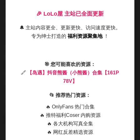
从博主气质角度来看，熊酱给人的印象是那种邻家女孩般
🎉 LoLo屋 主站已全面更新
的清新可人。她的五官并不属于传统意义上的标准美人，
🔔 主站内容更全、更新更快、访问速度更快。
但正是这种略带婴儿肥的圆润感，加上清澈的眼神，营造
专为绅士打造的
福利资源聚集地
！
出了一种特别的亲和力。在不同风格的服装搭配下，她能
够轻松驾驭甜美风、休闲风甚至是略带性感的成熟风格，
展现了不错的镜头表现力。
🎯 您可能喜欢的资源：
🔗
【岛遇】抖音熊酱（小熊酱）合集【161P
技术层面分析，这组作品在后期处理上也相当用心。色彩
78V】
调校偏向于清新明亮的风格，但并没有过度饱和化，保持
了很好的真实感。曝光控制精准，皮肤质感处理得当，既
📂 推荐热门资源：
保留了细节又不会显得过于生硬。构图方面多采用三分法
🔥 OnlyFans 热门合集
和对角线构图，让画面具有很好的视觉引导性。
🔥 推特福利Coser 内购资源
🔥 各大机构写真全集
从内容编排来看，整组作品按照不同的主题和风格进行了
🔥 网红反差精选资源
合理分类。从最初的简约室内拍摄，到后来的街头时尚，