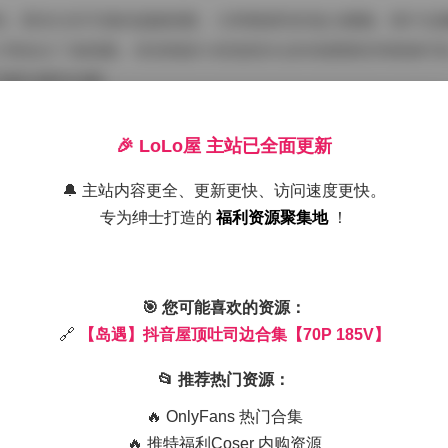
别，既有日系写真的温暖质感，又带着港风的复古调调。照片色
小物拍出了高级感。短视频部分更是把动态的美感展现得淋漓尽
节都充满灵动感。
🎉 LoLo屋 主站已全面更新
时分拍摄的作品。夕阳的余晖给整个画面镀上一层金色，博主侧
🔔 主站内容更全、更新更快、访问速度更快。
。这个瞬间被定格在照片里，又在短视频中延续着那份悠闲惬意
专为绅士打造的
福利资源聚集地
！
列最大的亮点就是找到了生活与艺术的完美平衡点。把司空见惯
气又不失格调。构图方面经常运用对角线构图和框架构图，让简
🎯 您可能喜欢的资源：
🔗
【岛遇】抖音屋顶吐司边合集【70P 185V】
加分不少。她不是那种刻意摆拍的网红，而是自带一种随性自然
📂 推荐热门资源：
，被她演绎得既可爱又优雅。服装搭配也很用心，基本都是简约
🔥 OnlyFans 热门合集
🔥 推特福利Coser 内购资源