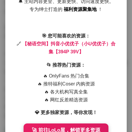
🔔 主站内容更全、更新更快、访问速度更快。
背景音乐（如轻柔的钢琴曲），将“秘语空间”的氛围推
专为绅士打造的
福利资源聚集地
！
向高潮，每一个动作都如诗如画。
拍摄氛围是这套合集的另一大亮点，完美呼应了“秘语空
间”的主题。场景布置营造出一种私密而宁静的环境，让
🎯 您可能喜欢的资源：
🔗
【秘语空间】抖音小优优子（小U优优子）合
人联想到一个只属于博主的内心世界。灯光设计尤为出
集【394P 39V】
色，常用柔和的点光源或自然光，避免刺眼的高光，从而
打造出低饱和度的视觉体验。在394张图片中，氛围感最强
📂 推荐热门资源：
的莫过于那些黄昏或黎明时分的拍摄，光线斜射入窗，投
🔥 OnlyFans 热门合集
下长长的影子，让小优优子仿佛在讲述一个无声的故事。
🔥 推特福利Coser 内购资源
视频部分则通过环境音效，如微风轻拂或远处鸟鸣，进一
🔥 各大机构写真全集
步强化这种沉浸式氛围。整体上，拍摄手法强调情感共
🔥 网红反差精选资源
鸣，而非喧哗的表演，让观众能静心欣赏每一个细节，体
💎 更多独家资源，等你发现！
验到那份独特的静谧与神秘。
🚀 前往LoLo屋，解锁更多资源