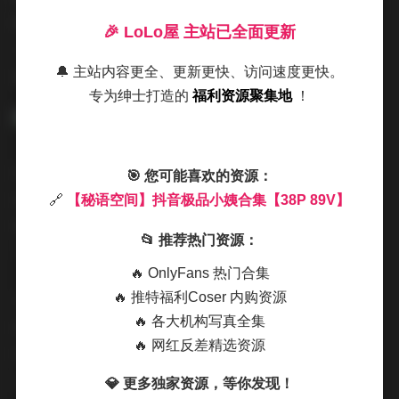
静神态，到回眸一笑的瞬间捕捉，再到慵懒午后的小憩时
🎉 LoLo屋 主站已全面更新
光，这些生活化的场景被完美定格，让观者能够感受到画
🔔 主站内容更全、更新更快、访问速度更快。
面背后的故事性。
专为绅士打造的
福利资源聚集地
！
拍摄场景的选择也颇具心思。从客厅的舒适沙发到卧室的
🎯 您可能喜欢的资源：
温馨一角，从厨房的操作台面到阳台的休闲空间，每个场
🔗
【秘语空间】抖音极品小姨合集【38P 89V】
景都经过精心布置。这种居家环境的拍摄手法，不仅拉近
📂 推荐热门资源：
了与观众的距离感，也让整组作品更具亲和力和代入感。
🔥 OnlyFans 热门合集
🔥 推特福利Coser 内购资源
在服装搭配上，博主选择了简约而不失品味的居家服饰。
🔥 各大机构写真全集
柔软的针织开衫、舒适的棉质家居服、以及一些精致的配
🔥 网红反差精选资源
饰，都在不经意间展现着个人品味。这种看似随意实则用
心的搭配方式，正好契合了当下流行的"慵懒风"美学趋势。
💎 更多独家资源，等你发现！