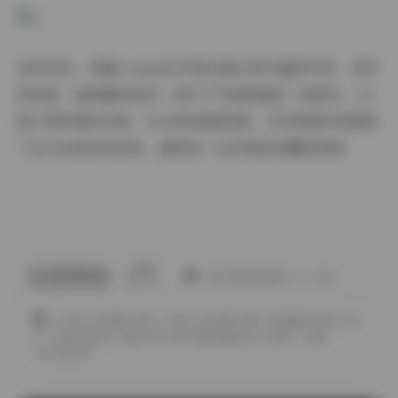
总的来说，幼愛youmeko写真合集以其丰富的内容、多样
的风格、高质量的呈现，成为了写真领域的一部佳作。30
套不同风格的写真，10GB的高清资源，为写真爱好者提供
了全方位的视觉体验，值得每一位写真迷收藏和欣赏。
此作者没有提供个人介绍。
COSPLAY图集下载
COSPLAY套图下载
JK制服白丝袜小仙
女
古韵古风图
合集打包下载
唯美清新美少女图片
幼愛
YOUMEKO