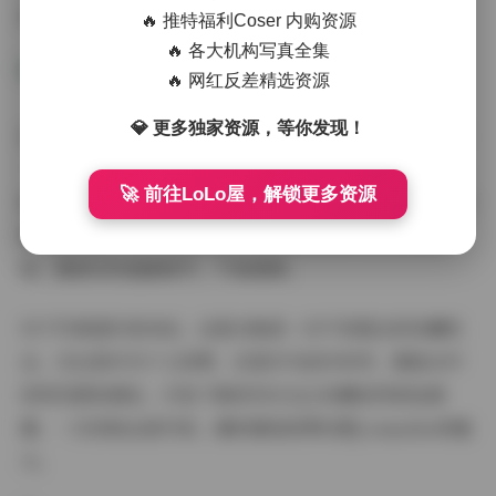
流，让观者能够感受到照片背后的故事和情感。
🔥 推特福利Coser 内购资源
🔥 各大机构写真全集
🔥 网红反差精选资源
💎 更多独家资源，等你发现！
这套30套写真合集的价值不仅在于数量，更在于质量。每
一套都经过精心策划和拍摄，从服装搭配到场景选择，从
🚀 前往LoLo屋，解锁更多资源
妆容造型到后期处理，都体现了专业团队的高水准。10GB
的容量保证了图片的高清度，让收藏者能够欣赏到最原
始、最真实的画面细节，不留遗憾。
对于写真爱好者来说，这套合集是一次不容错过的收藏机
会。无论是作为个人欣赏，还是作为创作参考，都能从中
获得灵感和满足。打包下载的形式也让收藏变得更加便
捷，一次获取全部内容，随时随地欣赏幼愛youmeko的魅
力。