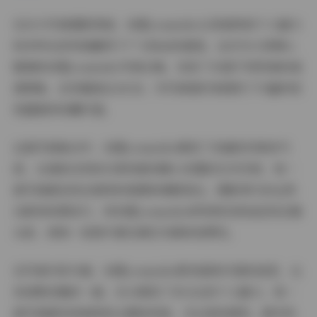
在当今写真摄影领域，幼愛youmeko以其独特的个人魅力
和多样化的风格赢得了广大粉丝的喜爱。这次为大家精心
整理的幼愛youmeko写真合集，收录了30套不同风格的高
清图集，总容量高达10GB，为写真爱好者提供了丰富的视
觉盛宴和收藏价值。
这套写真集合中，幼愛youmeko展现了多面的形象和气
质，从清新自然的日常场景到精心布置的艺术空间，每一
套写真都呈现出独特的氛围和情感表达。摄影师巧妙运用
光影和构图技巧，将幼愛youmeko的特质完美地呈现在镜
头前，使每一张照片都充满艺术感和观赏性。
在写真内容方面，幼愛youmeko既有甜美可爱的造型，也
有成熟优雅的一面，充分展现了多元化的个人魅力。每一
套写真都有其独特的主题和风格，无论是校园风、都市风