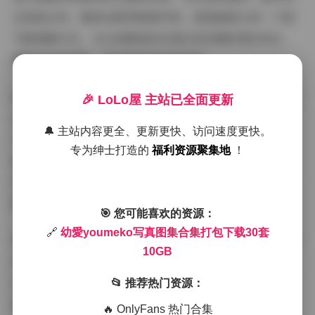
还是复古风，都被诠释得淋漓尽致。高清画质让每一个细
节都清晰可见，无论是服装的纹理还是表情的微妙变化，
都能被完美捕捉，带来极致的视觉享受。
拍摄氛围的营造是这套写真集的一大亮点。幼愛youmeko
🎉 LoLo屋 主站已全面更新
在镜头前自然不做作，能够轻松融入各种场景氛围中。在
🔔 主站内容更全、更新更快、访问速度更快。
户外拍摄中，她与自然环境的和谐互动；在室内场景中，
专为绅士打造的
福利资源聚集地
！
她与道具的巧妙配合，都展现了她作为专业模特的素养和
表现力。这种自然的演绎方式让每一套写真都充满了真实
感和感染力。
🎯 您可能喜欢的资源：
🔗
幼愛youmeko写真图集合集打包下载30套
博主气质方面，幼愛youmeko兼具了东方女性的温婉与时
10GB
尚感，她的眼神中透露出故事感，表情管理恰到好处，无
论是微笑还是沉思，都能引起观者的共鸣。这种独特的气
📂 推荐热门资源：
质使得她的写真不仅仅是视觉的享受，更是一种情感的交
🔥 OnlyFans 热门合集