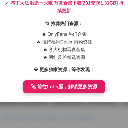
🔗
布丁大法 我是一只啾 写真合集下载[201套][61.31GB] 持
续更新
📂 推荐热门资源：
服装搭配和造型设计。从简约的日系休闲装到精致的礼服套装，
🔥 OnlyFans 热门合集
都经过精心挑选和搭配。化妆师在妆容设计上也展现出了极高的
🔥 推特福利Coser 内购资源
的舞台妆效，都与整体拍摄主题保持高度一致。
🔥 各大机构写真全集
🔥 网红反差精选资源
合集同样表现出色。摄影师熟练运用了多种构图法则，包括经典
些特写镜头中，虚化效果的运用恰到好处，既突出了主体人物，
💎 更多独家资源，等你发现！
🚀 前往LoLo屋，解锁更多资源
真的拍摄设备和后期处理都达到了相当高的水准。高分辨率的原
也能保持良好的画质表现。后期调色既保持了照片的真实性，又
啾 写真合集下载[201套][61.31GB] 持续更新