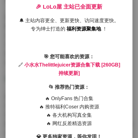
为系列标志性语言。
🎉 LoLo屋 主站已全面更新
黄昏剧场系列展现着对情绪张力的精准把控。暗调环境中
🔔 主站内容更全、更新更快、访问速度更快。
唯一的光源可能是复古台灯或烛火，模特眼瞳里跳动的光
专为绅士打造的
福利资源聚集地
！
点与阴影中的面部轮廓形成戏剧性对比。该系列大量运用
35mm焦段近距离特写，让观者能清晰捕捉到睫毛颤动时
投下的细碎阴影，这种极具侵入感的构图方式反而创造出
🎯 您可能喜欢的资源：
奇特的亲密氛围。
🔗
小水水Thelittlejuicer资源合集下载 [260GB]
持续更新]
📂 推荐热门资源：
值得专业用户关注的是合集中的4K原片资源。在"夏日气
🔥 OnlyFans 热门合集
泡"主题文件夹里，2160p画质下能清晰观察到碳酸饮料气
🔥 推特福利Coser 内购资源
泡升腾时的形态变化，慢动作镜头中每个气泡炸裂的瞬间
🔥 各大机构写真全集
都化作微型水晶皇冠。而"冬日织物"系列则完美保留了毛衣
🔥 网红反差精选资源
纤维的细腻质感，4:2:2色度采样让不同层次的米白、燕麦
💎 更多独家资源，等你发现！