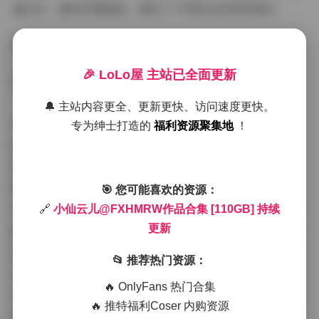
富多彩，避免单调重复，满足了不同观众的审美需求。
🎉 LoLo屋 主站已全面更新
🔔 主站内容更全、更新更快、访问速度更快。
其次，拍摄氛围在合集作品中扮演了关键角色。小仙云儿
专为绅士打造的
福利资源聚集地
！
@FXHMRW善于利用环境元素来增强画面感染力。例
如，在森林主题的写真中，她融入葱郁的绿植和斑驳树
影，营造出梦幻般的自然氛围，图片风格偏向浪漫飘逸，
🎯 您可能喜欢的资源：
突出她的灵动感。而在城市街拍系列中，背景则选择繁华
🔗
小仙云儿@FXHMRW作品合集 [110GB] 持续
更新
都市的霓虹灯光，搭配现代建筑，打造出时尚前卫的视觉
效果。这些氛围设计不仅提升了图片的艺术性，还让小仙
📂 推荐热门资源：
云儿的个人气质更加突出——她的动作自然流畅，眼神富
🔥 OnlyFans 热门合集
有表现力，从不显得做作。110GB的合集里，每一部分都
🔥 推特福利Coser 内购资源
经过精心策划，确保画面质感高清细腻，没有冗余元素，