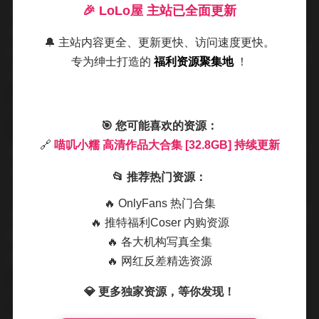
单元，32万张高清图中找不出两张重复的表情管理。特别
🎉 LoLo屋 主站已全面更新
值得专业摄影师借鉴的是她的动态捕捉技巧——看似随意
🔔 主站内容更全、更新更快、访问速度更快。
的回眸或转身，在1/500秒的快门下凝固成最具生命力的瞬
专为绅士打造的
福利资源聚集地
！
间。
**设备清单外的决胜细节**
🎯 您可能喜欢的资源：
🔗
喵叽小糯 高清作品大合集 [32.8GB] 持续更新
虽然作品分辨率普遍达到6000×4000像素级别，但真正打
动人的从来不是器材参数。我注意到她常穿着同件基础款
📂 推荐热门资源：
白T出镜，却通过不同叠穿方式创造72种造型可能。那些
🔥 OnlyFans 热门合集
被粉丝称为"糯式小心机"的细节：歪掉的发卡、故意不系的
🔥 推特福利Coser 内购资源
鞋带、沾着面粉的围裙边角，都在4K画质下成为叙事的关
🔥 各大机构写真全集
键注脚。
🔥 网红反差精选资源
💎 更多独家资源，等你发现！
**持续更新的视觉日记**