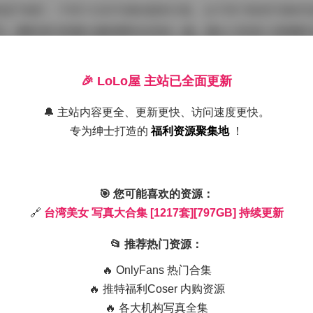
就是"惊艳"。不同于日系写真的甜美可爱，也不同于欧美写真的
学。摄影师们很擅长捕捉模特自然的一面，镜头下的每个表情都
丰富。有清新自然的户外写真，模特穿着简单的白T恤牛仔裤，
🎉 LoLo屋 主站已全面更新
拍作品，大胆的构图和光影运用让画面充满张力。特别值得一提
、垦丁海滩等标志性景点取景的作品，既展现了模特的美，又呈
🔔 主站内容更全、更新更快、访问速度更快。
专为绅士打造的
福利资源聚集地
！
真圈的素人模特尤其出众。她们不追求夸张的妆容和造型，而是
拍摄时也保持着自然放松的状态，很少有刻意的摆拍痕迹。这种
🎯 您可能喜欢的资源：
🔗
台湾美女 写真大合集 [1217套][797GB] 持续更新
个月都会有新作品加入。最近新增的几个系列就很有看点：一个
📂 推荐热门资源：
阳光下挥洒汗水；另一个是文艺风格的咖啡馆系列，慵懒的午后
围。
🔥 OnlyFans 热门合集
🔥 推特福利Coser 内购资源
🔥 各大机构写真全集