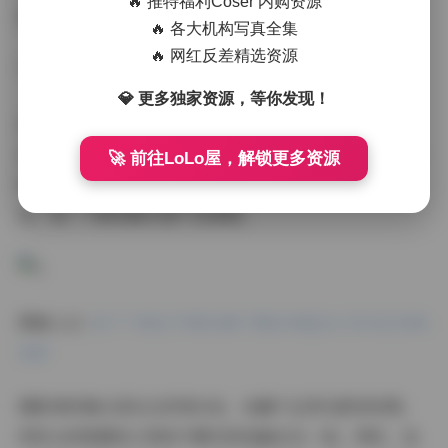
🔥 推特福利Coser 内购资源
择、发型的设计等，都能够体现出她的用心和品味。
🔥 各大机构写真全集
🔥 网红反差精选资源
**作品赏析**
💎 更多独家资源，等你发现！
在已更新的04套写真中，我个人比较喜欢的是街头系列。
这套写真以城市街头为背景，捕捉了博主在不同场景下的
🚀 前往LoLo屋，解锁更多资源
状态。她或漫步在街头，或坐在咖啡馆里，或倚靠在墙
边，每一个瞬间都充满了故事感。
图集入口:
拍了个就这 写真合集下载[04套][16.55GB] 持续
更新
摄影师的镜头语言也非常出色，他善于运用光影和构图，
将街头的喧嚣和人物的宁静完美地融合在一起。同时，他