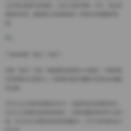
也非常注重细节的捕捉，比如人物的表情、动作、甚至是
服装的纹理，都能够让观者感受到一种真实而细腻的情
感。
**如何欣赏“就这”写真**
欣赏“就这”写真，最重要的是要用心去感受。不要带着
批判的眼光去看待它，而是要试着去理解它所表达的情感
和态度。
你可以从人物的表情和动作中，去感受他们的喜怒哀乐；
你可以从场景的选择和构图中，去感受摄影师的用心和创
意；你也可以从服装和造型的搭配中，去学习时尚的技巧
和方法。