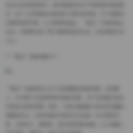
而且还在持续更新中，绝对能满足你对不同风格写真的需
求。我个人非常喜欢这种真实不做作的风格，它不像那些
过度修饰的写真，让人感觉很遥远。“就这”写真更贴近
生活，仿佛是记录了某个瞬间的真实状态，反而更能打动
人心。
**“就这”风格的魅力**
“就这”风格的核心在于它的随意性和真实感。在拍摄
上，它可能不会选择特别华丽的场景，也不会刻意去追求
完美的光线和构图。相反，它更注重捕捉人物自然流露的
情绪和状态。这种风格的写真往往会选择一些日常的场
景，比如街头、咖啡馆、甚至是家里的角落，让人物融入