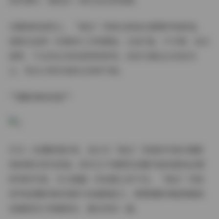
到环境中，展现出一种生活化的美感。
在服装和造型上，“就这”风格也更加注重简约和舒适。
通常会选择一些简单大方的服装，比如T恤、牛仔裤、连衣
裙等，不会有过多的装饰和修饰。妆容方面也以淡妆为
主，突出人物本身的五官和气质。
**摄影师的视角**
作为一名摄影爱好者，我认为“就这”风格的写真对摄影
师的要求其实更高。因为它不像那些依靠华丽场景和后期
修饰的写真，可以掩盖一些拍摄上的不足。“就这”风格
更考验摄影师的观察力和捕捉能力，需要摄影师能够敏锐
地捕捉到人物最真实、最自然的一面。