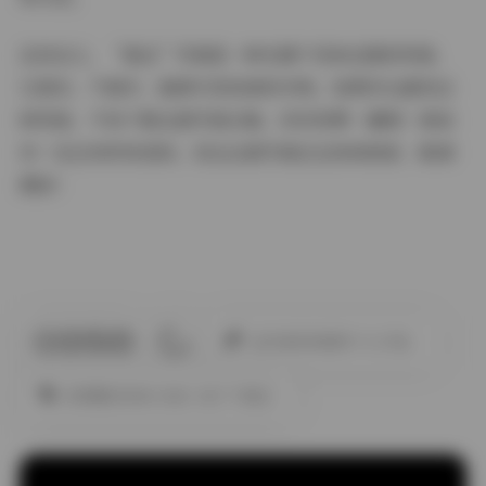
总而言之，“就这”写真是一种充满个性和态度的风格，
它真实、不做作，能够引发观者的共鸣。如果你也喜欢这
种风格，不妨下载这套写真合集，好好欣赏一番吧！相信
你一定会有所收获的。而且这套写真还会持续更新，敬请
期待！
此作者没有提供个人介绍。
JK制服白丝袜小仙女
拍了个就这