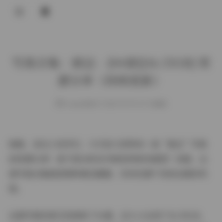
登录
写真合集：就这 – [04套][16.55GB] 资
源分享（持续更新）
weme
发布于 2025-09-09 137 次阅读
哈喽，各位小伙伴们，今天给大家带来一波“就这”写真
的资源分享！是不是光听名字就觉得很有意思？没错，这
套写真合集就是那种看似随意，实则充满个性和态度的风
格。
这套写真目前已经更新了04套，总大小达到了16.55GB，