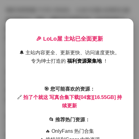
摄影师需要善于引导人物放松，让他们在镜头前展现出最
真实的状态。同时，摄影师还需要具备一定的审美能力，
能够在看似普通的场景中发现美，并通过构图和光线的运
用，将这种美展现出来。
🎉 LoLo屋 主站已全面更新
🔔 主站内容更全、更新更快、访问速度更快。
**博主气质的解读**
专为绅士打造的
福利资源聚集地
！
这套写真的博主，我个人觉得是一位非常有想法和个性的
女生。她敢于展现自己真实的一面，不追求完美，也不刻
🎯 您可能喜欢的资源：
意迎合大众的审美。她的写真作品中，充满了对生活的热
🔗
拍了个就这 写真合集下载[04套][16.55GB] 持
爱和对自我的肯定。
续更新
从她的作品中，我们可以看到她对时尚的独特见解，她善
📂 推荐热门资源：
于将一些简单的服装搭配出自己的风格，展现出一种随性
🔥 OnlyFans 热门合集
而自信的美。同时，她也非常注重细节，比如配饰的选