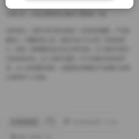
密的平台上，乙醇子则分享了一些更加贴近生活的写真和
日常片段，让粉丝能够更全面地了解她的一面。
总的来说，乙醇子的写真合集是一次视觉的盛宴，不仅数
量庞大，质量更是上乘。她的作品不仅仅是一种美的展
示，更是一种情感的表达和艺术的呈现。对于喜欢写真艺
术的读者来说，这个合集无疑是一次不容错过的视觉享
受，让人在欣赏的同时，也能感受到摄影艺术的魅力和博
主独特的个人风格。
此作者没有提供个人介绍。
围脖
微密圈
抖音