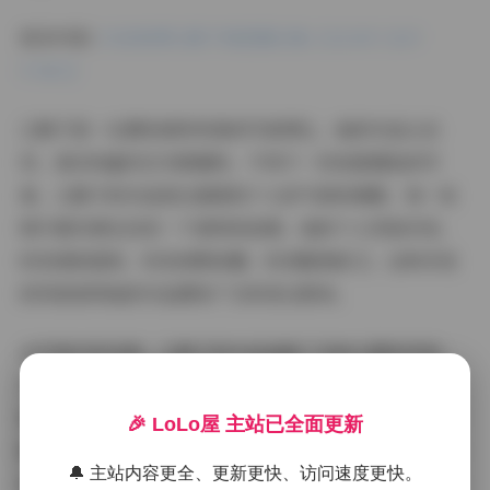
更多内容:
抖音微博乙醇子微密圈合集【4234P 216V
9.98G】
乙醇子是一位拥有独特风格的写真博主，她的作品以自
然、真实和富有艺术感著称。不同于一些刻意摆拍的写
真，乙醇子的作品更注重展现个人的气质和情感，每一张
照片都仿佛在讲述一个独特的故事。她的个人风格多变，
时而清新甜美，时而成熟妩媚，时而酷飒前卫，这种多变
的风格使得她的作品拥有广泛的受众群体。
从写真内容来看，乙醇子的作品涵盖了多种主题和风格。
无论是日常生活中的自然抓拍，还是精心策划的主题拍
摄，她都能展现出不同的美。她的照片构图讲究，色彩搭
🎉 LoLo屋 主站已全面更新
配和谐，光线运用恰到好处，给人一种舒适而富有层次感
🔔 主站内容更全、更新更快、访问速度更快。
的视觉体验。特别是在人物表情的捕捉上，乙醇子总能展