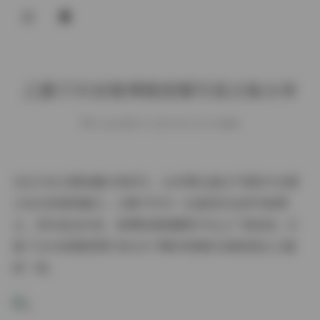
登录
乙醇子抖音微博微密圈写真合集分享
weme
发布于 2025-08-15 153 次阅读
在当今社交媒体盛行的时代，众多博主通过不同的平台展
示自己的独特魅力。乙醇子作为一位备受关注的写真博
主，其作品在抖音、微博和微密圈等平台上广受欢迎，汇
集了4234张精美图片和216个精彩视频的合集更是让人眼
前一亮。