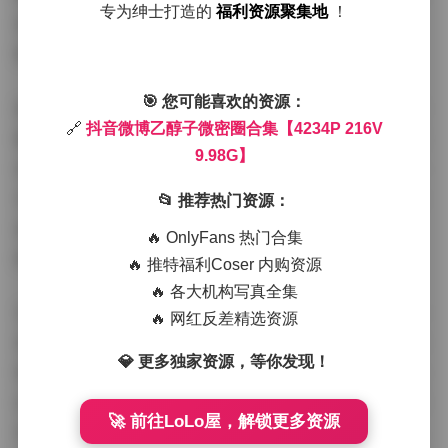
专为绅士打造的
福利资源聚集地
！
现出最自然、最真实的一面，让观者能够感受到照片中人
物的内心世界。
🎯 您可能喜欢的资源：
拍摄氛围方面，乙醇子的作品往往营造出一种独特的氛围
🔗
抖音微博乙醇子微密圈合集【4234P 216V
感。有些作品温暖如春，有些则神秘而深邃，有些则充满
9.98G】
活力与朝气。这种氛围感的营造离不开她对细节的把控和
对场景的精心选择。无论是室内还是室外，她都能找到最
📂 推荐热门资源：
适合的拍摄环境和角度，让整个画面呈现出一种和谐统一
🔥 OnlyFans 热门合集
的美感。
🔥 推特福利Coser 内购资源
🔥 各大机构写真全集
在不同平台上，乙醇子的作品也呈现出不同的特色。在抖
🔥 网红反差精选资源
音上，她的视频作品更加生动活泼，通过短视频的形式展
💎 更多独家资源，等你发现！
现了她多变的魅力和丰富的表现力。微博上的作品则更加
注重照片的质感和艺术性，每一张都经过精心挑选和后期
🚀 前往LoLo屋，解锁更多资源
处理，展现出她独特的审美视角。而在微密圈这个更加私