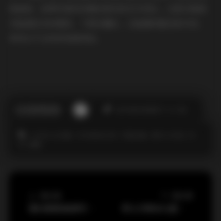
细品味。如果你喜欢优雅而真实的艺术表达，这套合集绝
对能满足你的期待，下载收藏后，还能随时跟进新内容，
享受永不过时的美感体验。
此作者没有提供个人介绍。
COSPLAY合集
YUUMEILYN
写真合集
海外COSER
玲
兒
虞梅
上一篇文章
下一篇文章
爱玩熊熊高清写真合集 155GB资源包持续更新
秀人内购903套全集：995G高清原档全覆盖