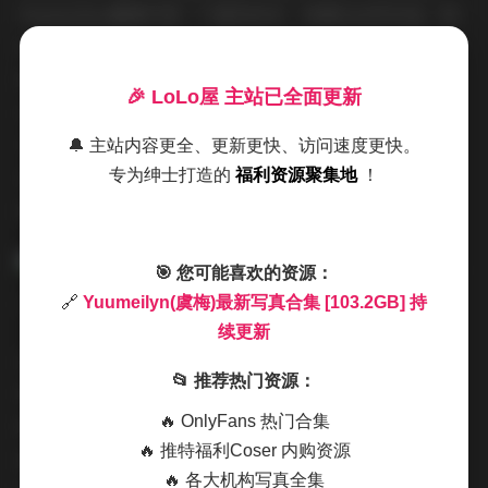
Yuumeilyn虞梅只是一个虚拟标识，但透过这些作品，粉
丝们能体会到她的时尚品味和艺术追求——她偏爱简约却
精致的穿搭，搭配上灵动的表情，每一张照片都像是时尚
🎉 LoLo屋 主站已全面更新
杂志的封面，散发着低调的奢华感。作为一个博主，
Yuumeilyn虞梅在网络上的影响力源自她对美的执着分
🔔 主站内容更全、更新更快、访问速度更快。
专为绅士打造的
福利资源聚集地
！
享，这次103.2GB的写真合集就是最好的证明，它不仅是
图片的集合，更是她个人风格的全面展示。
🎯 您可能喜欢的资源：
🔗
Yuumeilyn(虞梅)最新写真合集 [103.2GB] 持
续更新
这套最新写真合集的规模令人惊叹，103.2GB的容量意味
📂 推荐热门资源：
着包含了上千张高清图片，从特写镜头到全景场景，每一
🔥 OnlyFans 热门合集
帧都经过精心挑选和后期处理，确保画质清晰、细节丰
🔥 推特福利Coser 内购资源
富。持续更新的特性更是为粉丝们带来无限期待——随着
🔥 各大机构写真全集