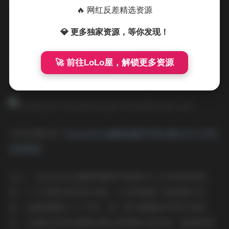
时间推移，新作品会不断加入，让合集始终保持在最新状
🔥 网红反差精选资源
态。对于摄影爱好者来说，这不仅是收藏的宝库，更是学
习构图和光影的参考；而对于普通观众，它提供了一个轻
💎 更多独家资源，等你发现！
松欣赏美的窗口。Yuumeilyn虞梅通过这样的方式，将写
真艺术带入日常生活，让每个人都能在繁忙中找到片刻的
🚀 前往LoLo屋，解锁更多资源
宁静与灵感。
访问本期内容:
Yuumeilyn(虞梅)最新写真合集 [103.2GB]
持续更新
总之，Yuumeilyn虞梅的最新写真集103.2GB持续更新，
是一个不容错过的视觉合集。它完美捕捉了她的图片风
格、拍摄氛围和个人气质，每一部分都围绕写真内容展
开，从清新自然的氛围到博主独特魅力的呈现，都值得细