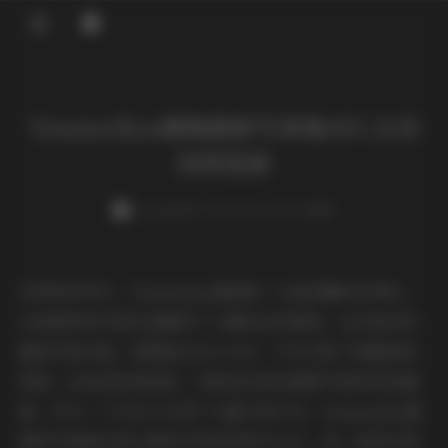
登录
Yuumeilyn虞梅最新写真集103.2GB
持续更新
weme
发布于 2025-09-10 156 次阅读
在网络世界中，Yuumeilyn虞梅是一位备受瞩目的博主，
以她独特的写真作品赢得了大量粉丝的喜爱。这次推出的
最新写真合集，规模高达103.2GB，不仅汇集了海量高清
美图，还承诺持续更新，为影迷们带来源源不断的视觉盛
宴。作为一个专注于分享个人魅力的平台，Yuumeilyn虞
梅的写真集总是以清新自然的风格为主打，每一张照片都