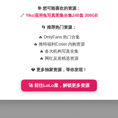
，这些场景与"湿润兔"主题相得益彰，增强了整体的视觉冲击力
🎯 您可能喜欢的资源：
🔗
Yiko湿润兔写真图集合集240套 308GB
人惊叹。从服装搭配到妆容造型，从姿势设计到表情管理，每一套
📂 推荐热门资源：
色、粉色等浅色系为主；有些则偏向成熟妩媚，采用深色系服饰
得到了充分利用，也为观众提供了丰富的视觉选择。
🔥 OnlyFans 热门合集
🔥 推特福利Coser 内购资源
🔥 各大机构写真全集
🔥 网红反差精选资源
o这组"湿润兔"写真成功的关键在于细节处理。无论是水珠在皮肤
💎 更多独家资源，等你发现！
和后期处理。特别是在表现"湿润"效果时，摄影师没有过度依赖
造出真实而富有艺术感的视觉效果。
🚀 前往LoLo屋，解锁更多资源