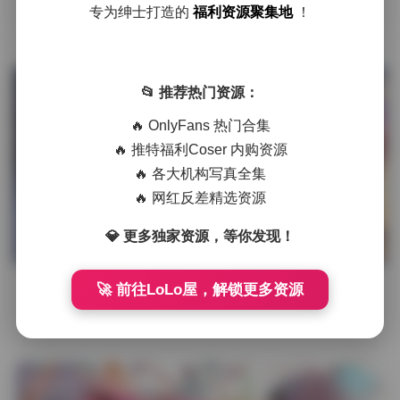
作为一名资深摄影师，我最近接触到了紫蛋@zidan670的写
专为绅士打造的
福利资源聚集地
！
真资源合集，这20GB的完整版素材确实令人印象深刻。紫蛋
作为一位风格鲜 …
发布于 2025-09-22
149 热度
📂 推荐热门资源：
评论关闭
秀人专区
🔥 OnlyFans 热门合集
🔥 推特福利Coser 内购资源
🔥 各大机构写真全集
🔥 网红反差精选资源
紫蛋@zidan670写真资源合集17GB
💎 更多独家资源，等你发现！
下载 持续更新
🚀 前往LoLo屋，解锁更多资源
紫蛋@zidan670作为近年来备受关注的写真博主，以其独特
的视觉风格和丰富的作品资源在摄影爱好者圈中积累了大量粉
丝。这个17GB …
发布于 2025-09-08
172 热度