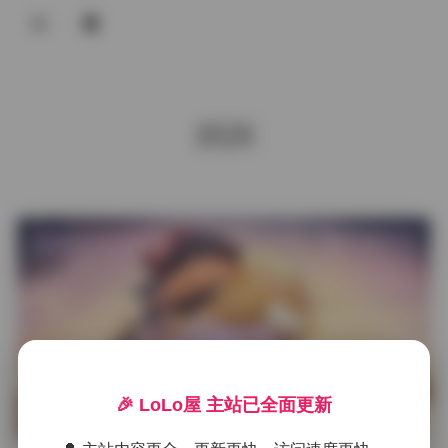
登录
润润
发布于 2026-01-25
7 热度
评论关闭
COSPLAY
国模润润校园实录｜5GB高清素材
🎉 LoLo屋 主站已全面更新
[377张4K] 大二平面模特精选