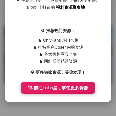
🔔 主站内容更全、更新更快、访问速度更快。
作为一名长期关注国内时尚摄影圈的爱好者，我最近偶然在某
专为绅士打造的
福利资源聚集地
！
个资源分享社区发现了一套名为“国模润润校园实录”的写真
合集。说实话，起初只是 …
📂 推荐热门资源：
发布于 2025-08-17
275 热度
评论关闭
🔥 OnlyFans 热门合集
秀人专区
🔥 推特福利Coser 内购资源
🔥 各大机构写真全集
🔥 网红反差精选资源
国模润润校园写真集 大二模特高清图
💎 更多独家资源，等你发现！
集377张
🚀 前往LoLo屋，解锁更多资源
在校园的每个角落，青春的气息总是最动人的风景。国模润润
这组校园写真，将大学校园的青葱岁月凝固成377张高清画
面，每一帧都散发着独特 …