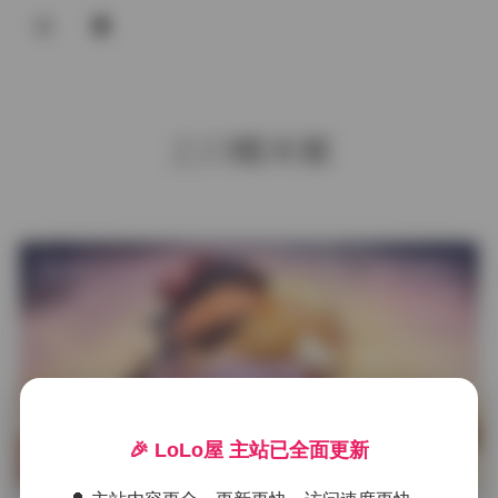
登录
工口糯米姬
发布于 2026-04-09
9 热度
评论关闭
丝模美女
🎉 LoLo屋 主站已全面更新
工口糯米姬 25套写真视频合集 17.9G