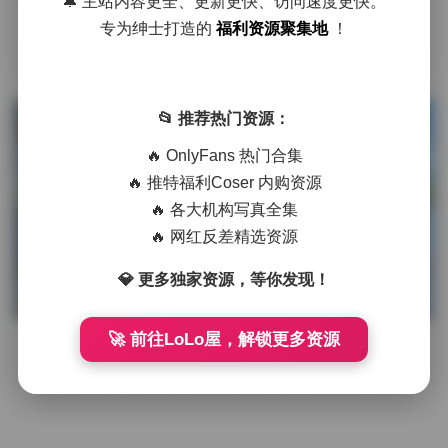
🔔 主站内容更全、更新更快、访问速度更快。
“工口糯米姬”这个名字在特定圈子里已经挂了有些年头，不
专为绅士打造的
福利资源聚集地
！
像某些流星般划过就消失的网红，她的产出一直保持着一种稳
定的、带有个人印记的质 …
📂 推荐热门资源：
发布于 2025-07-10
154 热度
评论关闭
🔥 OnlyFans 热门合集
抖音反差
🔥 推特福利Coser 内购资源
🔥 各大机构写真全集
🔥 网红反差精选资源
💎 更多独家资源，等你发现！
工口糯米姬写真集25套完整版下载
🚀 前往LoLo屋，解锁更多资源
在二次元文化圈内，工口糯米姬这个名字可谓如雷贯耳。这位
以甜美系风格著称的coser，凭借其精致的妆容和独特的影像
风格，在各大平台积 …