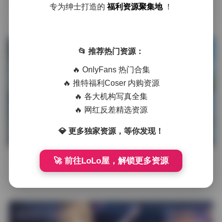
最近在图库网站上看到一款名为“冷冷写真图集打包下载”的
专为绅士打造的
福利资源聚集地
！
资源合集，号称包含58套作品，总容量达90GB。起初只是当
作普通的写真资源略 …
发布于 16 小时前
1 热度
📂 推荐热门资源：
评论关闭
典藏资源
🔥 OnlyFans 热门合集
🔥 推特福利Coser 内购资源
🔥 各大机构写真全集
🔥 网红反差精选资源
甜予写真合集202套 2050GB资源下
💎 更多独家资源，等你发现！
载_高清写真作品合集
🚀 前往LoLo屋，解锁更多资源
近年来，许多写真爱好者都在寻找高质量的写真资源，而“甜
予写真合集”无疑成为了一个热门搜索词。这个合集包含了
202套作品，总容量高达 …
发布于 16 小时前
1 热度