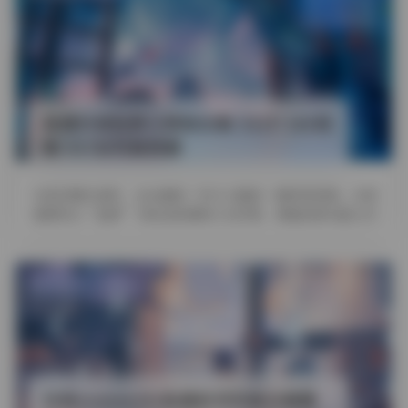
评论关闭
抖音反差
岛遇抖音肚脐小师妹合集 542P 166视
频 957M写真资源
当我们刷抖音时，总会遇到一些令人眼前一亮的短视频。尤其
是那些以“肚脐”为标志的清纯少女形象，更能轻易勾起人们
的好奇心和探究欲望。其 …
发布于 6 天前
2 热度
评论关闭
尊享资源
抖音yummyki岛遇系列写真合集整