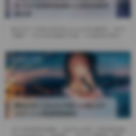
理 900P高清图集搭配152部短视频资
源分享
最近后台不少读者在问有没有yummyki的完整资料，正好手
头整理了一份比较全的岛遇系列合集，今天直接放出来给大
家。这套资源包含90 …
发布于 7 天前
4 热度
评论关闭
COSPLAY
趣岛抖音小玉baby写真大合集240P
291V 3.1G高清图集精选
在当下的网络美学浪潮中，抖音平台上的每一位博主都可能成
为众多粉丝眼中的“灵感源泉”。本次为大家整理的“趣岛”