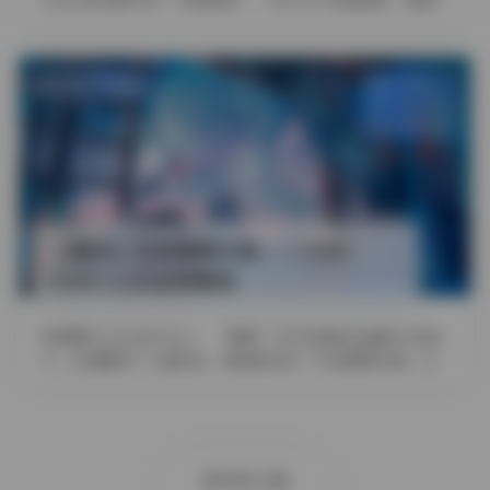
抖音小玉baby写真合 …
发布于 7 天前
4 热度
评论关闭
抖音反差
【趣岛】抖音卿卿合集——766P
314V 6.5G全网精选
资源概览 在抖音平台上，“卿卿”系列凭借轻松幽默与亲和
力，迅速赢得了大量粉丝。趣岛聚合的「抖音卿卿合集」以
766P的高质量画面、3 …
更早的文章