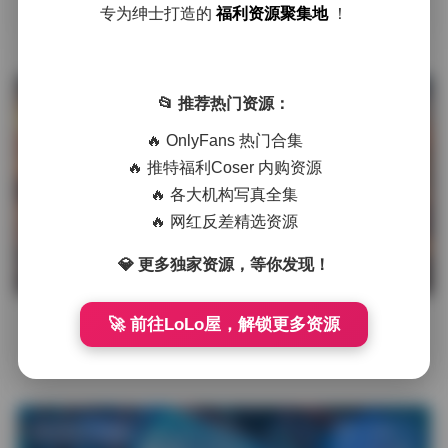
在抖音这个短视频与视觉内容爆炸的时代，趣岛以其独特的拍
专为绅士打造的
福利资源聚集地
！
摄视角和细腻的情感表达，成为众多内容创作者的灵感源泉。
近日，趣岛发布了最新 …
发布于 3 天前
1 热度
📂 推荐热门资源：
评论关闭
岛遇
🔥 OnlyFans 热门合集
🔥 推特福利Coser 内购资源
🔥 各大机构写真全集
🔥 网红反差精选资源
ROSI写真美女图集合集——5324
💎 更多独家资源，等你发现！
套、390GB下载资源大全
🚀 前往LoLo屋，解锁更多资源
在众多摄影爱好者与美图收藏者的眼中，ROSI的写真作品堪
称一座视觉盛宴。近日，一份包含5324套美女写真图集的资源
合集正式上线，整 …
发布于 3 天前
1 热度