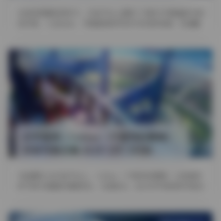
在短视频爆炸的时代，抖音平台上涌现了无数才华横溢的内容
创作者。小玉baby，凭借甜美的笑容与灵动的表演，迅速赢
得了大批粉丝的喜爱。 …
发布于 19 小时前
1 热度
评论关闭
岛遇
幻宇星球 | Celine（不爱笑的赛琳）
抖音写真合集 411P 15V 293M
作品概览 在抖音平台上，Celine（不爱笑的赛琳）以其独特
的气质与细腻的情感表达，迅速走红。此次幻宇星球的写真合
集共计411张图 …