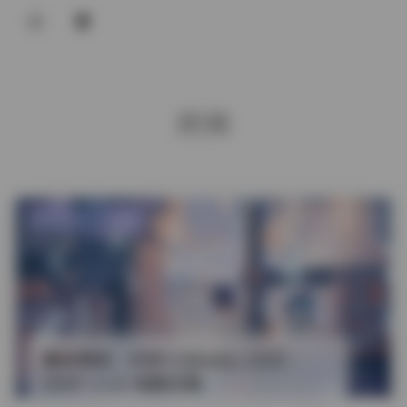
登录
丝袜
发布于 19 小时前
2 热度
评论关闭
丝模美女
趣岛精选：抖音小玉baby 241P
294V 3.1G 视频合集