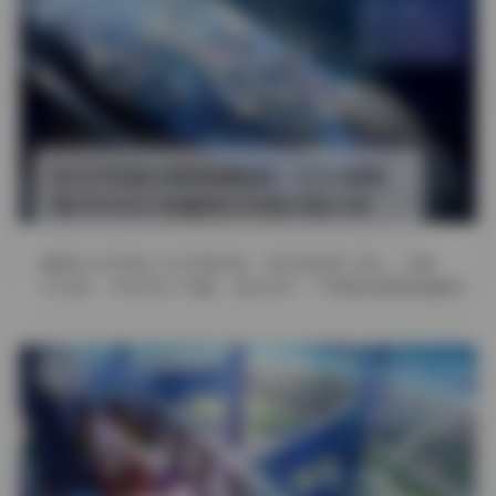
发布于 2 天前
1 热度
评论关闭
COSPLAY
ROSI写真合集资源整理：5326套图
集390GB大容量美女写真合集分享
整理ROSI写真这个系列的时候，其实我犹豫了很久。毕竟
5326套、390GB这个体量，放在任何一个资源站里都是重量级
的存在。不是简 …
发布于 2 天前
2 热度
评论关闭
COSPLAY