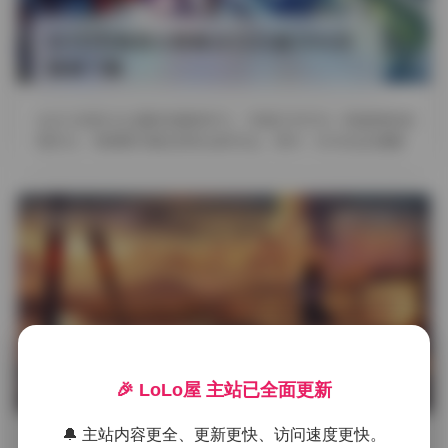
ROSI写真美女图集合5326套390GB
高清下载
在当今视觉文化蓬勃发展的时代，写真艺术作为一种独特的表
现形式，持续吸引着全球观众的关注。其中，ROSI这位摄影
师/创作者的作品因其 …
发布于 3 天前
1 热度
评论关闭
秀人专区
趣岛抖音卿卿合集—766P 318V 6.5G
🎉 LoLo屋 主站已全面更新
高清图集
🔔 主站内容更全、更新更快、访问速度更快。