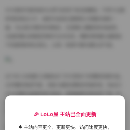
辛尤里的写真风格可以用"自然系"来完美概括。不同于过度
修饰的商业大片，她的作品更注重展现人物最本真的一
面。无论是日常的休闲装扮，还是精心搭配的时尚造型，
在她的镜头前都显得格外生动自然。摄影师很擅长捕捉她
不经意间的神态变化，让每一张照片都充满生活气息。
这个85.1G的超大合集包含了辛尤里各个时期的经典作品。
从早期的青涩写真，到如今越发成熟的风格转变，粉丝们
可以完整见证她的成长轨迹。高清画质完美呈现了每一处
细节：阳光下微微泛光的发丝，自然妆容下的精致五官，
以及各种场景下的灵动表情。
🎉 LoLo屋 主站已全面更新
完整版图集:
辛尤里 作品合集(包含HD高清) [85.1G] 持续
🔔 主站内容更全、更新更快、访问速度更快。