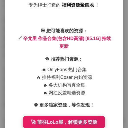
更新
专为绅士打造的
福利资源聚集地
！
特别值得一提的是合集的持续更新特性。辛尤里一直保持
着稳定的创作频率，每次新作品的发布都会及时补充到合
🎯 您可能喜欢的资源：
集中。这不仅保证了内容的时效性，也让收藏者能够第一
🔗
辛尤里 作品合集(包含HD高清) [85.1G] 持续
时间欣赏到她的最新创作。对于喜爱她风格的粉丝来说，
更新
这无疑是最具价值的数字收藏。
📂 推荐热门资源：
在拍摄氛围方面，辛尤里很擅长营造轻松愉悦的现场环
🔥 OnlyFans 热门合集
🔥 推特福利Coser 内购资源
境。从花絮照片可以看出，拍摄现场往往充满欢声笑语，
🔥 各大机构写真全集
这种放松的状态直接反映在成片中。无论是室内棚拍还是
🔥 网红反差精选资源
户外取景，她都能与摄影师达成完美默契，呈现出最自然
的状态。
💎 更多独家资源，等你发现！
从专业角度来看，这个合集具有极高的收藏价值。85.1G的
🚀 前往LoLo屋，解锁更多资源