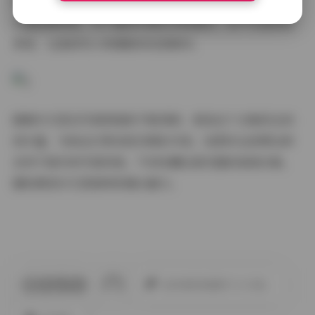
容量确保了画质的无损呈现，各个时期的作品分类清晰，
方便按需浏览。对于喜欢写真艺术的朋友，这不仅是视觉
享受，也是研究人物摄影的优质素材。
随着辛尤里在写真领域的不断深耕，相信这个合集将会持
续丰富，为粉丝们带来更多精彩内容。如果你也欣赏这种
自然不做作的写真风格，不妨收藏这套完整的高清合集，
随时感受辛尤里独特的镜头魅力。
此作者没有提供个人介绍。