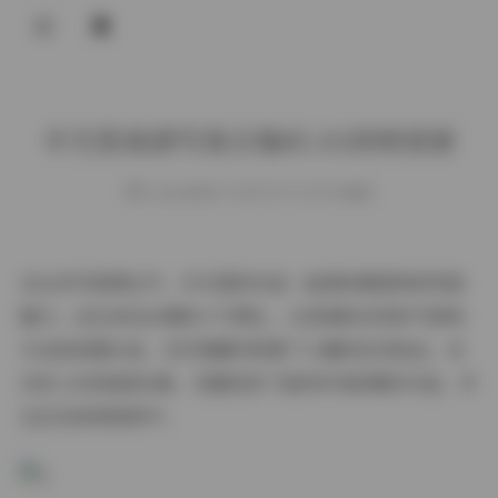
登录
辛尤里高清写真合集85.1G持续更新
weme
发布于 2025-09-13 140 次阅读
在众多写真博主中，辛尤里的作品一直保持着独特的风格
魅力。这位来自台湾的人气博主，以其清新自然的气质和
专业的拍摄水准，在写真圈内积累了大量的忠实粉丝。本
次85.1G的高清合集，完整收录了她历年来的精彩作品，并
且还在持续更新中。