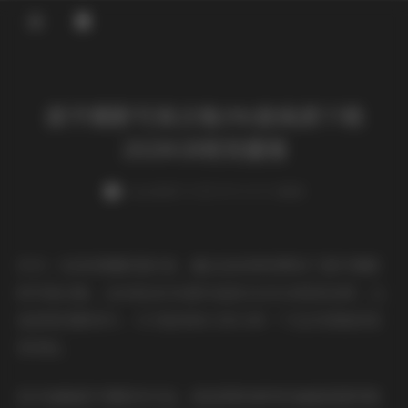
登录
甜予摄影写真合集196套高清下载
2020GB视觉盛宴
weme
发布于 2025-09-11 117 次阅读
作为一名资深摄影爱好者，最近我有幸欣赏到了甜予摄影
的写真合集，这份包含196套作品的2020GB视觉宝库，让
我深深沉醉其中。今天就来和大家分享一下这次惊艳的视
觉体验。
初次接触甜予摄影的作品，就被那种独特的画面质感所吸