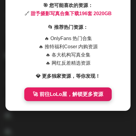
了不同的色调风格——有的偏向温暖的橙黄色调，营造出
🎯 您可能喜欢的资源：
温馨浪漫的感觉；有的采用冷色调，带来清新脱俗的视觉
🔗
甜予摄影写真合集下载196套 2020GB
效果；还有的运用了高饱和度的色彩，创造出强烈的视觉
📂 推荐热门资源：
冲击力。这种色彩运用的多样性，让整套合集看起来既统
🔥 OnlyFans 热门合集
一又有变化。
🔥 推特福利Coser 内购资源
🔥 各大机构写真全集
🔥 网红反差精选资源
构图方面，甜予摄影展现了扎实的基本功。黄金分割、对
💎 更多独家资源，等你发现！
角线构图、框架构图等经典技法被灵活运用，同时也不乏
一些创新的构图尝试。特别是在一些特写镜头中，对人物
🚀 前往LoLo屋，解锁更多资源
五官的构图处理既突出了美感，又保持了自然的真实感。