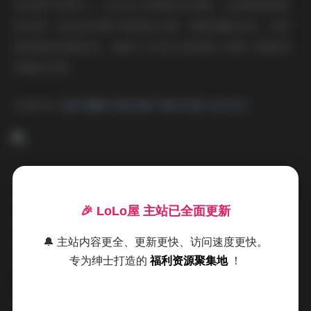
率和细节表现力。无论是人物肌肤的质感，还是服装面料
的纹理，甚至是背景中细微的元素，都能清晰呈现。这种
高规格的拍摄标准，确保了作品在各种展示场景下都能保
持最佳效果。
详细目录:
甜予摄影写真合集下载196套 2020GB
在人物表现方面，甜予摄影展现出了很强的引导能力。模
特们在镜头前显得自然而放松，每一个表情、每一个动作
🎉 LoLo屋 主站已全面更新
都充满了生命力。这种自然流露的状态，往往比刻意摆拍
更能打动人心。特别是在一些情感表达类的写真中，人物
🔔 主站内容更全、更新更快、访问速度更快。
专为绅士打造的
福利资源聚集地
！
的神态和情绪传达得非常到位。
色彩处理也是这套写真合集的一大亮点。不同的作品采用