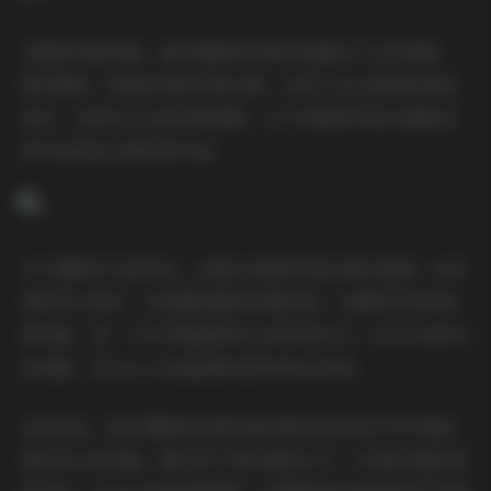
从整体风格来看，甜予摄影的写真作品融合了日系清新、
韩系唯美、欧美时尚等多种元素，形成了自己独特的视觉
语言。这种多元化的风格探索，让不同喜好的观众都能在
其中找到自己喜欢的作品。
对于摄影学习者来说，这套196套的写真合集无疑是一份珍
贵的学习资料。从前期拍摄到后期处理，从模特引导到场
景布置，每一个环节都值得深入研究和学习。2020GB的内
容容量，足以让人反复品味和研究很长时间。
总的来说，甜予摄影的这套写真合集无论是从艺术价值还
是技术水准来看，都达到了相当高的水平。196套丰富多样