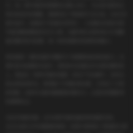
引。每一套写真的构图都经过精心设计，无论是光影的运
用还是色彩的搭配，都展现出了极高的专业水准。在这196
套作品中，我看到了风格的多样性——从清新自然的日常
写真到精致唯美的艺术人像，从都市街头的时尚大片到静
谧优雅的室内拍摄，每一种风格都有其独特的魅力。
特别值得一提的是甜予摄影对于氛围营造的把控能力。在
那些室内拍摄的作品中，柔和的光线透过纱帘洒在模特身
上，营造出一种梦幻般的氛围；而在户外拍摄中，自然光
的运用恰到好处，既保留了环境的真实感，又突出了人物
的美感。这种对光影的敏感度和掌控力，正是优秀摄影师
的重要标志。
从技术角度来看，这196套写真的画质表现堪称完美。
2020GB的文件容量意味着每一张照片都保持了极高的分辨