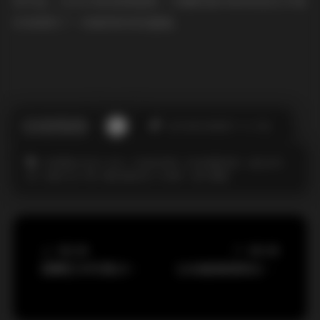
的作品，2020GB的高清画质，为摄影爱好者和视觉艺术爱
好者提供了一场难得的视觉盛宴。
此作者没有提供个人介绍。
JK制服白丝袜小仙女
丝袜的诱惑
丝袜美腿诱惑
古韵古风
图
合集打包下载
唯美清新美少女图片
甜予摄影
上一篇文章
下一篇文章
国模艺术写真296套高清合集1310GB资源
1208套高清美女写真560GB合集打包下载