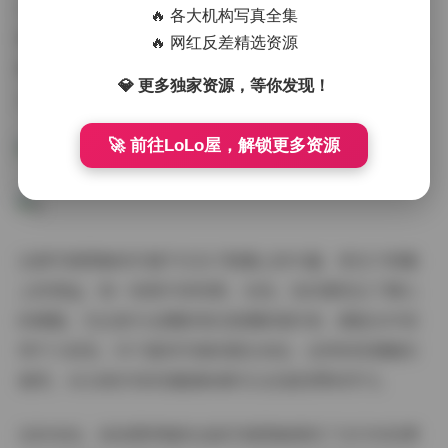
大量的人气，她的内容以时尚穿搭、生活方式分享为主，
🔥 各大机构写真全集
同时也经常发布一些高质量的写真作品。她的个人风格比
🔥 网红反差精选资源
较偏向甜美清新路线，但又不会显得单调，而是会在保持
💎 更多独家资源，等你发现！
主线风格的基础上加入一些个性化的元素。
🚀 前往LoLo屋，解锁更多资源
这套写真图集的价值不仅在于数量上的丰富，更在于质量
上的保证。每一张照片的构图、光线、色彩都经过了精心
的调整，无论是专业摄影师还是摄影爱好者，都能从中获
得不少启发。对于喜欢写真的朋友来说，这样的资源确实
难得，41GB的内容容量意味着可以反复欣赏和学习。
总的来说，柒柒要乖哦的这组写真图集展现了当代年轻博