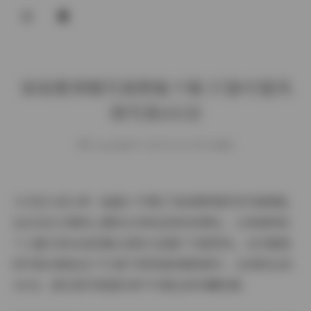
登录
柒柒要乖哦写真图集下载 57套可爱风
格写真41GB
weme
发布于 2025-09-20 155 次阅读
今天给大家分享一组超人气博主"柒柒要乖哦"的写真图集，
这位在社交媒体上拥有众多粉丝的时尚博主，以其独特的
个人魅力和出色的镜头表现力征服了无数网友。这次整理
的写真合集包含了57套不同风格的精美照片，总体积达到
41GB，绝对是写真爱好者不可错过的珍藏资源。