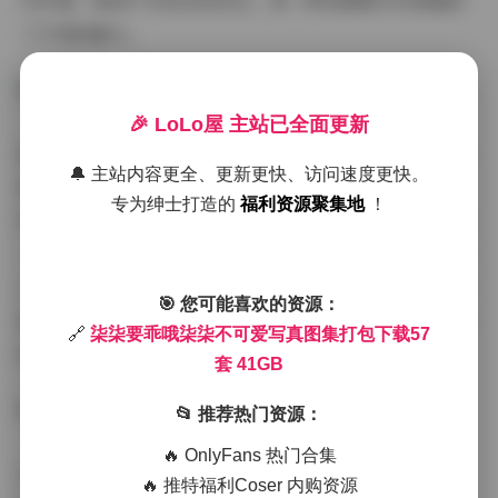
内环境，再到户外的自然风光，每一种场景都为写真增添
了不同的魅力。
🎉 LoLo屋 主站已全面更新
柒柒要乖哦作为博主，她的气质可以说是这组写真最大的
🔔 主站内容更全、更新更快、访问速度更快。
亮点之一。她拥有那种恰到好处的甜美感，不会过分做
专为绅士打造的
福利资源聚集地
！
作，也不会显得冷漠疏离。在镜头前的表现自然大方，每
一个表情和动作都显得很真实，这种真实感正是现在很多
人追求的美学标准。她的五官立体度很好，无论是正面还
🎯 您可能喜欢的资源：
是侧面都很好看，这为她在不同角度的拍摄中都提供了很
🔗
柒柒要乖哦柒柒不可爱写真图集打包下载57
好的条件。
套 41GB
📂 推荐热门资源：
🔥 OnlyFans 热门合集
从博主介绍的角度来说，柒柒要乖哦在网络平台上积累了
🔥 推特福利Coser 内购资源