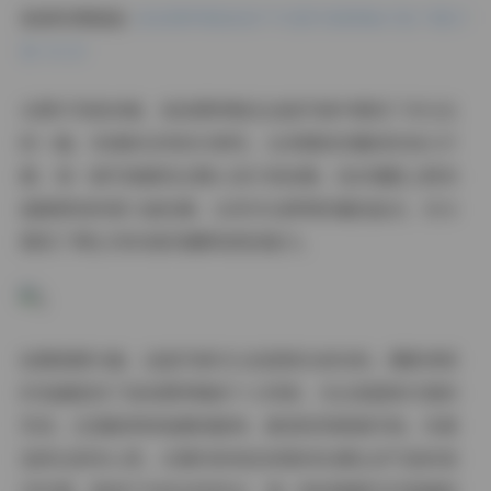
高清资源链接:
柒柒要乖哦柒柒不可爱写真图集打包下载57
套 41GB
从图片风格来看，柒柒要乖哦在这组写真中展现了多元化
的一面。有清新自然的日常风，也有精致优雅的时尚大片
感，每一套写真都经过精心设计和拍摄。色彩搭配上既有
温暖柔和的莫兰迪色调，也有对比鲜明的撞色组合，充分
展现了博主对时尚的理解和把控能力。
拍摄氛围方面，这组写真可以说是相当成功的。摄影师很
好地捕捉到了柒柒要乖哦的个人特质，无论是甜美可爱的
笑容，还是略带神秘感的眼神，都表现得淋漓尽致。布景
选择也很有心思，从简约的纯色背景到充满生活气息的室