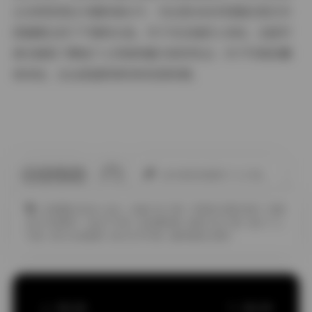
主在视觉表达方面的高水平，无论是从技术层面还是艺术
层面都达到了不错的水准。对于关注她的人来说，这组写
真无疑是了解她个人风格和魅力的好机会；对于写真收藏
者来说，这也是值得保存的优质资源。
此作者没有提供个人介绍。
JK制服白丝袜小仙女
合集打包下载
宅男美女黑丝袜控
性感
美女写真图片
柒柒不可爱
柒柒要乖哦
福利打包下载
美女个人
写真
美女古装套图
美女艺术写真
超短裙美女图片
上一篇文章
下一篇文章