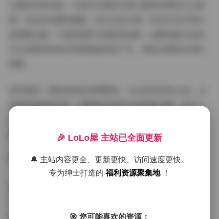
从整体风格来看，可爱多多杨的写真以甜美校园风为主基
调。浅色系的服饰搭配，如白色连衣裙、粉色针织衫等单
品频繁出镜，与她的甜美气质相得益彰。拍摄场景多选择
在光线柔和的室内或绿意盎然的户外，营造出清新自然的
氛围。
特别值得一提的是她的表情管理。无论是俏皮的wink，还
是略带羞涩的浅笑，都展现出浑然天成的镜头感。在42个
视频中，可以看到她活泼灵动的另一面，转身、回眸的瞬
间都被镜头完美捕捉。
🎉 LoLo屋 主站已全面更新
🔔 主站内容更全、更新更快、访问速度更快。
专为绅士打造的
福利资源聚集地
！
拍摄背景的选择也别具匠心。有樱花树下的春日写真，阳
光透过花瓣在她脸上投下斑驳光影；有图书馆里的知性瞬
间，手捧书本的侧脸特写充满文艺气息；还有街头随拍，
🎯 您可能喜欢的资源：