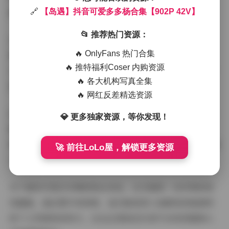
捕捉她与城市互动的自然状态。
🔗
【岛遇】抖音可爱多多杨合集【902P 42V】
📂 推荐热门资源：
从妆容来看，多以清透的裸妆为主，突出她精致的五官。
🔥 OnlyFans 热门合集
偶尔点缀的粉色腮红和亮片眼影，又为整体造型增添了几
🔥 推特福利Coser 内购资源
分少女感。发型的多变也是一大亮点，时而扎起高马尾尽
🔥 各大机构写真全集
显活力，时而披肩长发温柔可人。
🔥 网红反差精选资源
这组写真最打动人的是那种未经雕琢的自然美感。没有过
💎 更多独家资源，等你发现！
度修图的痕迹，每一张照片都真实记录下她最动人的瞬
间。902张图片中，有大笑的、沉思的、搞怪的，全方位展
🚀 前往LoLo屋，解锁更多资源
示了一个真实可爱的抖音博主形象。
对于喜欢可爱多多杨的粉丝来说，这无疑是一份珍贵的视
觉盛宴。通过图片和视频，我们能更深入地感受到她独特
的个人风格和亲和力，这也正是她在抖音平台收获超高人