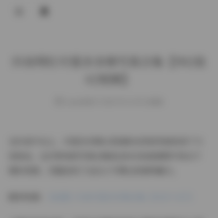
登录
抖音网红可爱多多杨写真合集【902张
42视频】
weme
发布于 2025-09-13 103 次阅读
在抖音平台上，可爱多多杨以其清新自然的风格收获了大
批粉丝。这次带来的写真合集包含902张高清图片和42个
精彩视频，完整呈现了这位人气博主的独特魅力。
跳转观看:
【岛遇】抖音可爱多多杨合集【902P 42V】