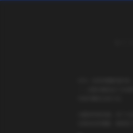
布丁大
作为一名资深摄影爱好者
一。这套合集包含了200
作品中确实比较少见。
从整体风格来看，布丁大
还是色彩的搭配，都体现