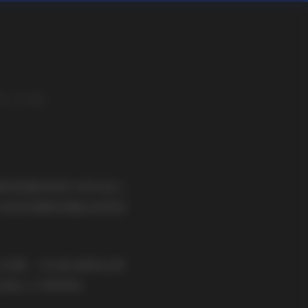
.7GB
看到的最具表现力的作品之
，这样的规模和质量在同类型
心构图，无论是光影的运用
处理让人印象深刻。