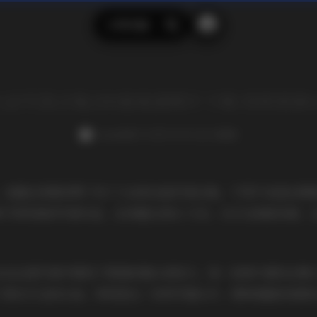
示例页面
搜
索
法写真合集200套高清图片下载 持续更新61
weme
发布于 2025-09-15 160 次阅读
，我最近深度欣赏了布丁大法的这组写真合集，不得不说是近期
套不同风格的写真作品，总体量达到61.7GB，从专业角度来看
法在这套写真中展现了极强的镜头表现力。每一张照片都经过精
了相当专业的水准。特别是在一些特写镜头中，那种细腻的质感