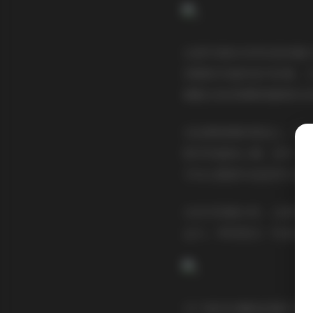
这套写真的多样性是其最
到精致华丽的室内布景，
搭配还是表情管理都相当
在拍摄氛围的营造上，布
程中的愉悦心情；而另一
手法让整套作品显得丰富
从技术层面分析，这套写
击力。特别是在一些高光
对于喜欢收藏高质量写真的