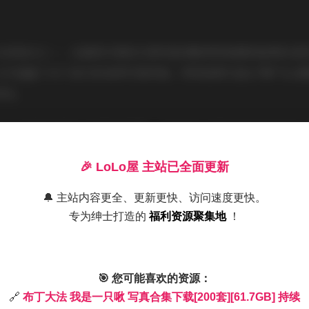
大的亮点之一。从甜美可爱的日常风格到略带神秘感的暗黑系造
几乎涵盖了当下流行的各种写真风格。特别是那几组以"啾"为主
到位。
丁大法显然有着自己独特的理解。有些照片充满了轻松愉快的生
些作品则通过精心的布景和灯光设计，营造出更加专业和艺术化
🎉 LoLo屋 主站已全面更新
而不单调。
🔔 主站内容更全、更新更快、访问速度更快。
真的后期处理也值得称道。色彩调校既保持了照片的真实性，又
专为绅士打造的
福利资源聚集地
！
和阴影的处理上，可以看出制作者具备相当的专业素养。
🎯 您可能喜欢的资源：
🔗
布丁大法 我是一只啾 写真合集下载[200套][61.7GB] 持续
朋友来说，这套作品绝对值得下载保存。61.7GB的容量意味