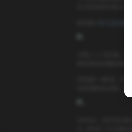
的分辨率和细节表现力。
跳转原帖:
布丁大法 我是一只
从博主个人气质来看，布
感受到真实的情感流露。
特别值得一提的是，这套
格到优雅的复古装扮，每
总的来说，这套写真合集
说，绝对是一份不容错过