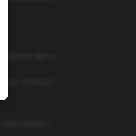
。
略带羞涩的表情，都能让人
丽塔造型，从休闲的街头风
于喜欢此类风格的朋友来