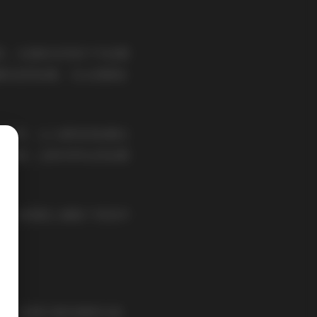
型，从清新自然的户外拍摄
题的造型拍摄，无论是服装
活气息，让人感受到拍摄过
的氛围。这种多样化的拍摄
在一定程度上增强了视觉冲
着每一张照片都有着相当高