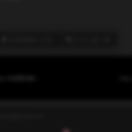
此作者没有提供个人介绍。
布丁大法
我是一只啾
台北娜娜nana_taipei 4K资源合集721GB持续更新
Tin
All Rights Reserved.