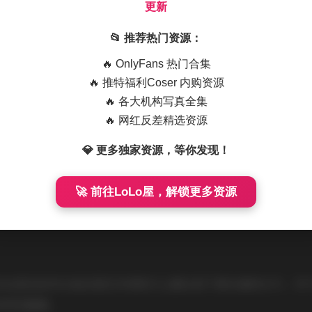
更新
而且据说明还在持续更新中，这对于收藏者来说无疑是个好消息
📂 推荐热门资源：
啾 写真合集下载[200套][61.7GB] 持续更新
🔥 OnlyFans 热门合集
🔥 推特福利Coser 内购资源
🔥 各大机构写真全集
🔥 网红反差精选资源
丁大法在镜头前展现出的状态非常自然。无论是灿烂的笑容还是
这种真实感是很多刻意摆拍的作品所无法比拟的。
💎 更多独家资源，等你发现！
写真在服装搭配上也下足了功夫。从简约的日系风格到华丽的洛
🚀 前往LoLo屋，解锁更多资源
一套服装都与拍摄主题完美契合。
无论是在技术水准还是艺术表现力上都达到了相当高的水平。对
的视觉盛宴。