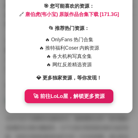
影片的创作过程，比如《唐伯虎点秋香》中那段经典的"画
🎯 您可能喜欢的资源：
画比斗"场景是如何拍摄的，《鹿鼎记》中那些令人捧腹的
🔗
唐伯虎(韦小宝) 原版作品合集下载 [171.3G]
即兴发挥又是如何诞生的。
📂 推荐热门资源：
🔥 OnlyFans 热门合集
对于收藏爱好者来说，171.3G的容量意味着这套合集几乎
🔥 推特福利Coser 内购资源
囊括了所有相关的高清素材。从正片到花絮，从剧照到采
🔥 各大机构写真全集
访，一应俱全。无论是想重温经典，还是研究香港电影文
🔥 网红反差精选资源
化，这都是不可多得的珍贵资源。
💎 更多独家资源，等你发现！
点击访问:
唐伯虎(韦小宝) 原版作品合集下载 [171.3G]
🚀 前往LoLo屋，解锁更多资源
在当今这个流媒体当道的时代，能够拥有这样一套完整的
高清影视合集实属难得。它不仅是对周星驰经典作品的致
敬，更是对香港电影黄金时代的一次完美回顾。建议影迷