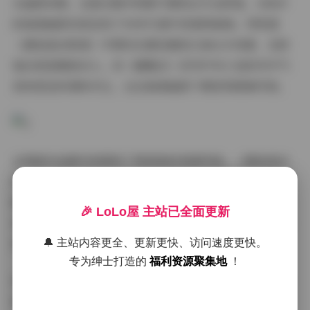
从画质来看，这套合集中的影片都经过专业修复，1080P
的高清画质完美呈现了90年代港片的独特韵味。特别是
《唐伯虎点秋香》中那些充满诗意的江南水乡场景，在修
复后更显唯美动人。而《鹿鼎记》系列中韦小宝的市井气
息和宫廷权谋的对比，也在高清画质下展现得淋漓尽致。
这两部作品都完美展现了周星驰的表演风格。《唐伯虎点
秋香》中那个才高八斗却又玩世不恭的才子形象，与《鹿
鼎记》中油嘴滑舌却重情重义的韦小宝形成鲜明对比。高
🎉 LoLo屋 主站已全面更新
清画质下，观众可以更清晰地捕捉到星爷每一个细微的表
情变化，体会他独特的喜剧表演艺术。
🔔 主站内容更全、更新更快、访问速度更快。
专为绅士打造的
福利资源聚集地
！
值得一提的是，这套合集还特别收录了多部影片的幕后花
絮和删减片段。这些珍贵资料让影迷们能够更全面地了解