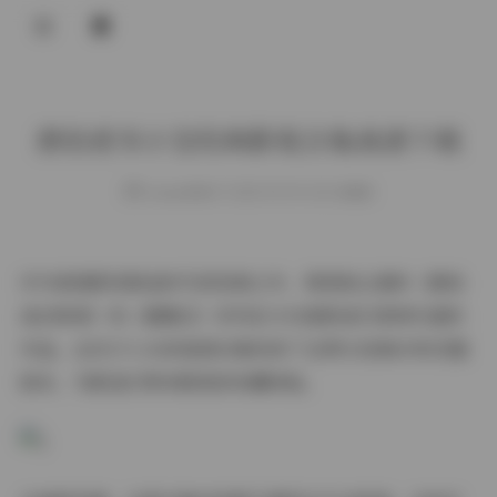
登录
唐伯虎韦小宝经典影视合集高清下载
weme
发布于 2025-09-09 130 次阅读
作为香港影视黄金时代的经典之作，周星驰主演的《唐伯
虎点秋香》和《鹿鼎记》系列至今仍是影迷们津津乐道的
作品。这次171.3G的高清合集收录了这两大经典IP的完整
版本，为影迷们带来极致的收藏体验。