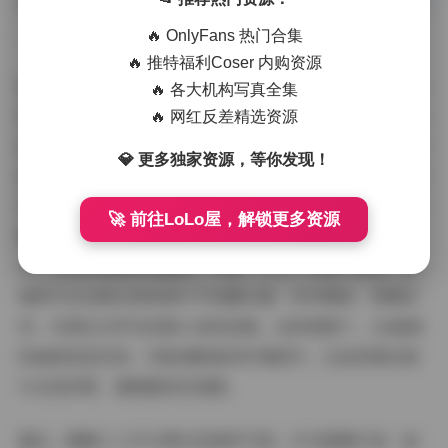
访问本期内容:
国模 七七2024光影集｜1291P 6GB 2K超清
人体美学参考
🔥 OnlyFans 热门合集
🔥 推特福利Coser 内购资源
拍摄氛围是这套作品的另一大亮点。从照片中能感受到现
🔥 各大机构写真全集
场的专业设置：柔光箱、反光板等设备巧妙布置，打造出
🔥 网红反差精选资源
私密而温暖的拍摄环境。氛围偏向于沉静与内省，没有夸
💎 更多独家资源，等你发现！
张的布景，而是通过灯光变化模拟自然光影——比如夕阳
余晖下的室内场景，给人体镀上一层金色光晕。七七作为
🚀 前往LoLo屋，解锁更多资源
模特，气质沉稳而自信，她的眼神中透露出从容的专注
力，与这种氛围完美融合。尽管“七七”只是个网名，但
她的专业态度在每张照片中流露无遗：动作精准、表情自
然，仿佛在无声讲述着人体的故事。这种氛围下，2K超清
的画质更显优势，你能清晰看到环境细节，比如背景纹理
与光线折射，增强整体沉浸感。
最后，聊聊七七作为博主的独特气质。作为国模代表，她