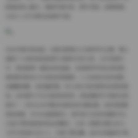
影集的核心魅力，聚焦写真内容、图片风格、拍摄氛围，
以及七七作为博主的独特气质。
先从写真内容说起。这套光影集以人体美学为主题，精心
捕捉了人体线条的韵律与光影的交织之美。1291张照片
中，每张都像一幅流动的油画，从局部特写到全身构图，
展现肌肉的张力与皮肤的柔滑感。七七的姿态自然流畅，
或慵懒倚靠，或优雅舒展，将人体艺术的纯粹性发挥到极
致。这些图片不仅仅是视觉享受，更是摄影学习者的宝贵
素材——你可以从中解读光影如何勾勒轮廓、如何用阴影
营造深度。作为2K超清格式，细节放大后依然清晰可见，
比如汗珠的晶莹或发丝的飘动，让每一帧都充满生命力。
文件打包成6GB大小，方便下载收藏，适合在电脑或平板