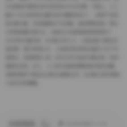
在光影集中展现出非凡的亲和力与艺术感。气质上，七七
融合了东方美学的含蓄与西方摄影的张力——姿势不夸张
却充满力量，笑容温暖而不失优雅。她的博客风格一贯以
分享高质量写真为主，这套2024光影集就是典型例子：
1291P的丰富内容，6GB的文件大小，让粉丝能下载后反
复欣赏，提升审美水平。人体美学参考的价值在于它不只
是娱乐，更是教育工具；你可以学习如何平衡比例、如何
捕捉动态美。总之，七七的作品集是摄影爱好者的宝藏，
我强烈推荐下载这6GB的2K超清文件，在光影之旅中感受
人体艺术的精髓。
此作者没有提供个人介绍。