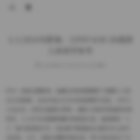
登录
七七2024光影集：1291P 6GB 2K超清
人体美学参考
weme
发布于 2025-08-20 164 次阅读
作为一名职业摄影师，我最近有幸深度解析了国模七七的
2024光影集，这份作品以1291P的高清图片呈现，文件大
小达6GB，采用2K超清分辨率，堪称人体美学领域的珍贵
参考。七七作为中国模特圈中的新锐代表，她的昵称“七
七”虽只是网络代号，但丝毫不影响她在光影艺术上的专
业呈现。今天，我就从摄影视角出发，带大家走进这个光