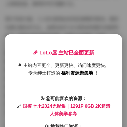
上细细品鉴，确保参考价值最大化。
图片风格方面，七七的光影集走的是低调奢华路线。整体
色调以暖色系为主，金黄色的灯光与柔和的阴影形成鲜明
对比，营造出梦幻般的氛围。拍摄手法强调“光影”二字
——强光下突出线条的硬朗，弱光处则渲染出朦胧的神秘
感。这让我想到经典的人像摄影技巧：利用侧光打造立体
🎉 LoLo屋 主站已全面更新
感，或用逆光勾勒轮廓边缘。七七的造型简洁而不失精
🔔 主站内容更全、更新更快、访问速度更快。
致，服饰多为裸色系或半透明面料，与背景的简约布景相
专为绅士打造的
福利资源聚集地
！
得益彰，避免喧宾夺主。这种风格不仅突显人体美学，还
传递出宁静而高雅的格调，很适合那些追求艺术感的摄影
爱好者作为灵感库。想想看，1291P的庞大体量，意味着
🎯 您可能喜欢的资源：
你可以从多个角度学习构图与灯光运用，比如一张照片中
🔗
国模 七七2024光影集｜1291P 6GB 2K超清
光从窗缝洒落，如何捕捉瞬间的动感美。
人体美学参考
📂 推荐热门资源：