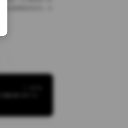
都在低语着简单的快乐。对
下一篇文章
趣岛 抖音是馨馨吗 合集 88P 55V 741M