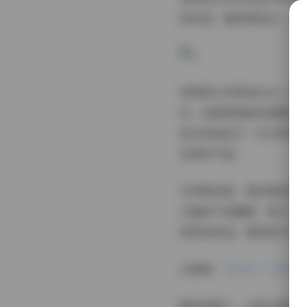
的软装，整体营造出一个
视频部分则更加生动，甜
秒，却能够捕捉到她瞬间
是在和她进行一次无声的
活泼的气质。
从穿搭来看，甜欣喜欢混
丰富却不显臃肿。鞋子方
柔和的粉蓝、薄荷绿与米
去看看:
【趣岛】抖音甜欣（
整体观感上，这套合集并