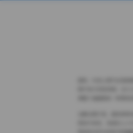
甜欣，抖音上那只总是抱
图片和47段短视频，总大
佛整个画面都被一种柔软
在静态图片里，甜欣常常
尾或半束发，发梢系上小
柔和的自然光或室内的暖