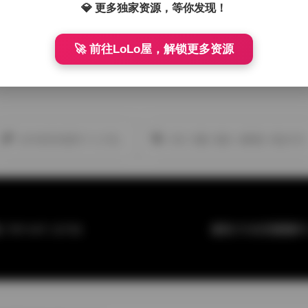
💎 更多独家资源，等你发现！
静止的画面还是流动的视频，都像是一本打开的童话书，每一页
众来说，这无疑是一份值得收藏的视觉小礼物。
🚀 前往LoLo屋，解锁更多资源
此作者没有提供个人介绍。
抖音
美腿
趣岛
高颜值
黄金专区
9P 64V 207M