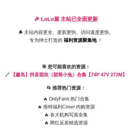
干净、温暖的小世界。
🎉 LoLo屋 主站已全面更新
🔔 主站内容更全、更新更快、访问速度更快。
欣在镜头前会轻轻转圈、吹泡泡、或者手持甜筒做出各种可爱的
专为绅士打造的
福利资源聚集地
！
的表情变化——从害羞的低头笑到突然惊喜的睁大眼睛，这些细
互动。背景音乐多选用轻快的电子流行或童谣旋律，节奏明快却
🎯 您可能喜欢的资源：
🔗
【趣岛】抖音甜欣（甜筒小兔）合集【74P 47V 272M】
搭一些带有卡通图案的T恤与高腰裙子，或者选择纯色的连体衣
📂 推荐热门资源：
面，白色小皮鞋或是粉色帆布鞋是她的常见选择，颜色上与服装
🔥 OnlyFans 热门合集
白之间，给人一种被糖霜轻轻覆盖的视觉感受。
🔥 推特福利Coser 内购资源
🔥 各大机构写真全集
甜筒小兔）合集【74P 47V 272M】
🔥 网红反差精选资源
不追求高饱和度的色彩冲击，而是通过细腻的光影处理和自然的