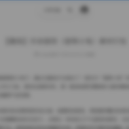
示例页面
搜
索
【趣岛】抖音甜欣（甜筒小兔）素材打包
weme
发布于 2026-06-03 6 次阅读
着甜筒的小兔子，最近在趣岛平台推出了一套名为“甜筒小兔”的
小约272M。看到这套素材时，第一眼被她那双圆润的大眼和嘴
的糖果气息笼罩。
身着淡粉或薄荷绿的连衣裙，裙摆轻轻摇曳，像是随风飘动的棉
巧的蝴蝶结或彩色发卡，点缀出一种俏皮又不失甜美的感觉。光
黄灯光，使得皮肤呈现出细腻的光泽，背景则多为简约的墙面、