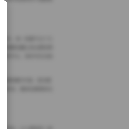
小动作。每一段都不过十几
微的情感流露让观众感觉像
不喧宾夺主，恰好衬托出她
外搭透明薄纱外套，层次感
形成呼应，整体色调保持在
姿态表达，让人感受到一种