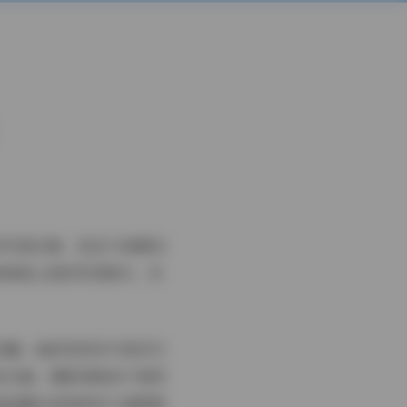
写真合集，包含74张静态
角微微上扬的笑容吸引，仿
花糖。她的发型多半是双马
线方面，摄影师倾向于使用
布艺窗帘或是带有卡通图案